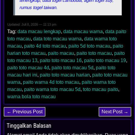
terlengkap, data togel cambodia, agen togel sdy,
rumus togel taiwan.
Updated: Juli 8, 2026 — 11:13 pm
Tag:
data macau lengkap
,
data macau warna
,
data paito
toto macau
,
data toto macau warna
,
data warna toto
macau
,
paito 4d toto macau
,
paito 5d toto macau
,
paito
harian toto macau
,
paito macau
,
paito toto macau
,
paito
toto macau 13
,
paito toto macau 16
,
paito toto macau 19
,
paito toto macau 4d
,
paito toto macau 5d
,
paito toto
macau hari ini
,
paito toto macau harian
,
paito toto macau
warna
,
paito warna 4d toto macau
,
paito warna toto
macau
,
paito warna toto macau 5d
,
toto macau paito
,
warna bola toto macau
← Previous Post
Next Post →
Tinggalkan Balasan