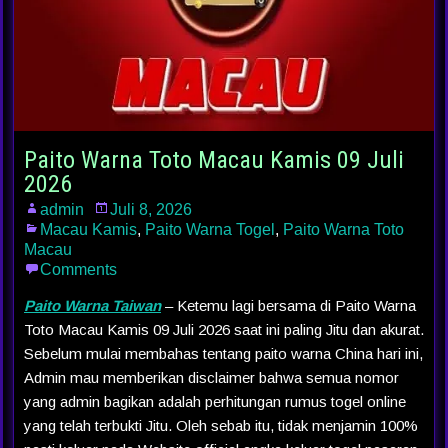
Paito Warna Toto Macau Kamis 09 Juli
2026
admin
Juli 8, 2026
Macau Kamis
,
Paito Warna Togel
,
Paito Warna Toto
Macau
Comments
Paito Warna Taiwan
– Ketemu lagi bersama di Paito Warna
Toto Macau Kamis 09 Juli 2026 saat ini paling Jitu dan akurat.
Sebelum mulai membahas tentang paito warna China hari ini,
Admin mau memberikan disclaimer bahwa semua nomor
yang admin bagikan adalah perhitungan rumus togel online
yang telah terbukti Jitu. Oleh sebab itu, tidak menjamin 100%