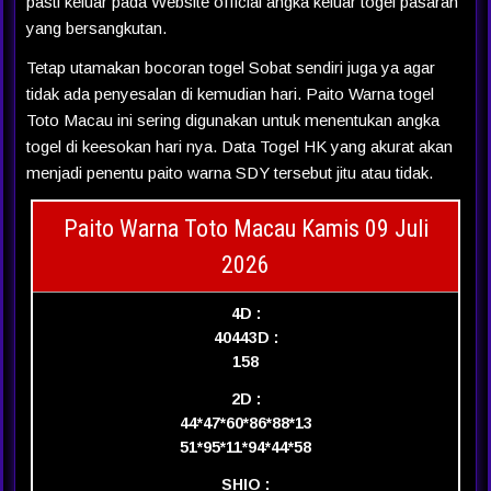
pasti keluar pada Website official angka keluar togel pasaran
yang bersangkutan.
Tetap utamakan bocoran togel Sobat sendiri juga ya agar
tidak ada penyesalan di kemudian hari. Paito Warna togel
Toto Macau ini sering digunakan untuk menentukan angka
togel di keesokan hari nya. Data Togel HK yang akurat akan
menjadi penentu paito warna SDY tersebut jitu atau tidak.
Paito Warna Toto Macau Kamis 09 Juli
2026
4D :
4044
3D :
158
2D :
44*47*60*86*88*13
51*95*11*94*44*58
SHIO :