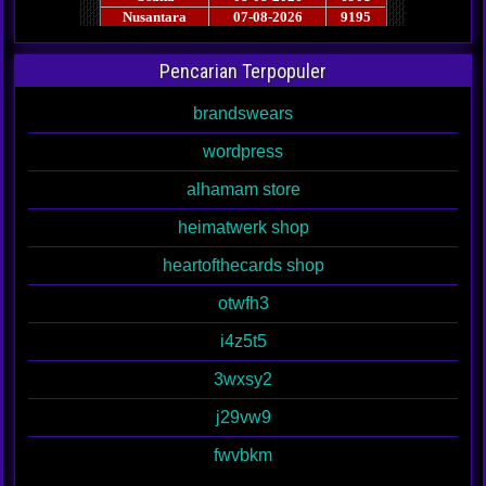
Pencarian Terpopuler
brandswears
wordpress
alhamam store
heimatwerk shop
heartofthecards shop
otwfh3
i4z5t5
3wxsy2
j29vw9
fwvbkm