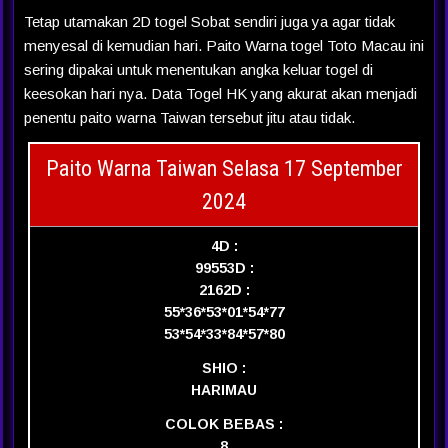
Tetap utamakan 2D togel Sobat sendiri juga ya agar tidak
menyesal di kemudian hari. Paito Warna togel Toto Macau ini
sering dipakai untuk menentukan angka keluar togel di
keesokan hari nya. Data Togel HK yang akurat akan menjadi
penentu paito warna Taiwan tersebut jitu atau tidak.
Paito Warna Taiwan Selasa 17 September
2024
4D :
9955
3D :
216
2D :
55*36*53*01*54*77
53*54*33*84*57*80
SHIO :
HARIMAU
COLOK BEBAS :
8