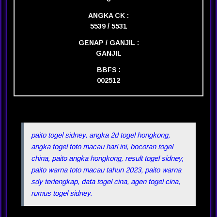
ANGKA CK :
5539 / 5531
GENAP / GANJIL :
GANJIL
BBFS :
002512
paito togel sidney, angka 2d togel hongkong,
angka togel toto macau hari ini, bocoran togel
china, paito angka hongkong, result togel sidney,
paito warna toto macau tahun 2023, paito warna
sdy terlengkap, data togel cina, agen togel cina,
rumus togel sidney.