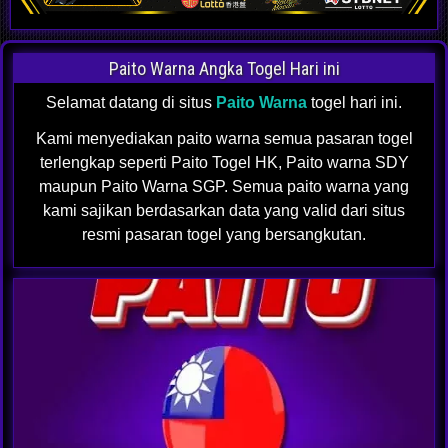
Paito Warna Angka Togel Hari ini
Selamat datang di situs
Paito Warna
togel hari ini.
Kami menyediakan paito warna semua pasaran togel
terlengkap seperti Paito Togel HK, Paito warna SDY
maupun Paito Warna SGP. Semua paito warna yang
kami sajikan berdasarkan data yang valid dari situs
resmi pasaran togel yang bersangkutan.