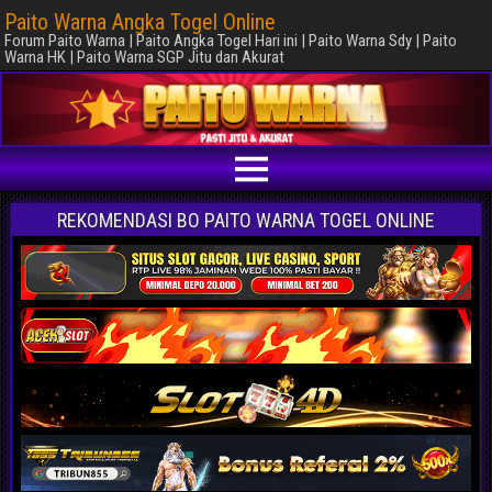
Paito Warna Angka Togel Online
Forum Paito Warna | Paito Angka Togel Hari ini | Paito Warna Sdy | Paito
Warna HK | Paito Warna SGP Jitu dan Akurat
REKOMENDASI BO PAITO WARNA TOGEL ONLINE