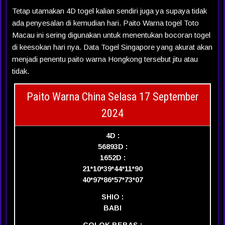
Tetap utamakan 4D togel kalian sendiri juga ya supaya tidak
ada penyesalan di kemudian hari. Paito Warna togel Toto
Macau ini sering digunakan untuk menentukan bocoran togel
di keesokan hari nya. Data Togel Singapore yang akurat akan
menjadi penentu paito warna Hongkong tersebut jitu atau
tidak.
Paito Warna China Selasa 17 September
2024
4D :
5689
3D :
165
2D :
21*10*39*44*11*90
40*97*86*57*73*07
SHIO :
BABI