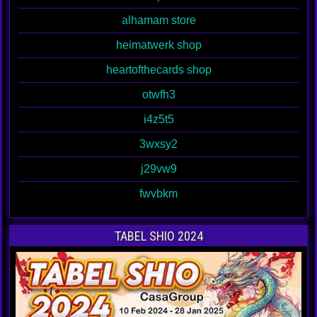
alhamam store
heimatwerk shop
heartofthecards shop
otwfh3
i4z5t5
3wxsy2
j29vw9
fwvbkm
TABEL SHIO 2024