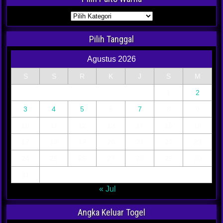
Pilih Tanggal
Agustus 2026
S
S
R
K
J
S
M
1
2
3
4
5
6
7
8
9
10
11
12
13
14
15
16
17
18
19
20
21
22
23
24
25
26
27
28
29
30
31
« Jul
Angka Keluar Togel