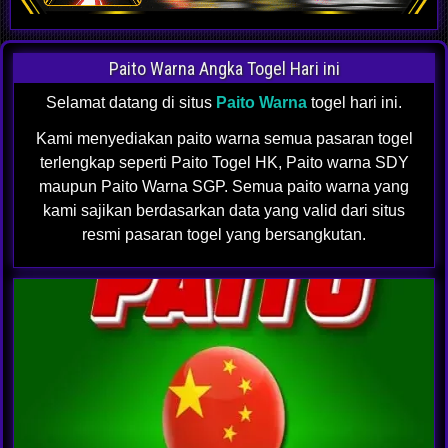
Paito Warna Angka Togel Hari ini
Selamat datang di situs
Paito Warna
togel hari ini.
Kami menyediakan paito warna semua pasaran togel
terlengkap seperti Paito Togel HK, Paito warna SDY
maupun Paito Warna SGP. Semua paito warna yang
kami sajikan berdasarkan data yang valid dari situs
resmi pasaran togel yang bersangkutan.