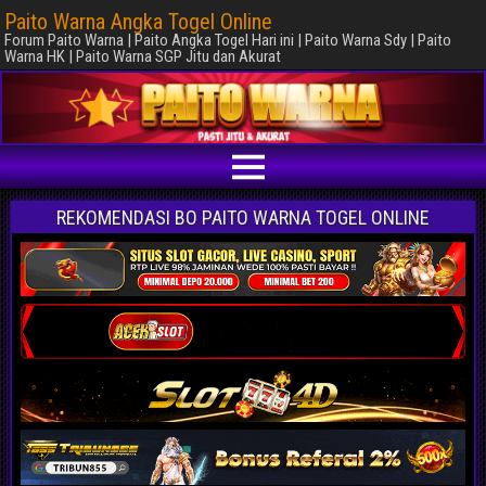
Paito Warna Angka Togel Online
Forum Paito Warna | Paito Angka Togel Hari ini | Paito Warna Sdy | Paito
Warna HK | Paito Warna SGP Jitu dan Akurat
REKOMENDASI BO PAITO WARNA TOGEL ONLINE