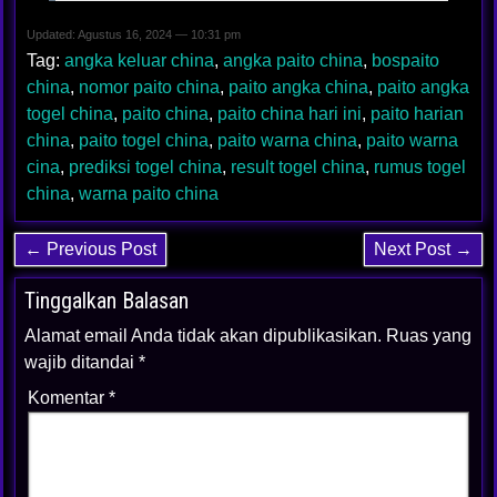
Updated: Agustus 16, 2024 — 10:31 pm
Tag:
angka keluar china
,
angka paito china
,
bospaito
china
,
nomor paito china
,
paito angka china
,
paito angka
togel china
,
paito china
,
paito china hari ini
,
paito harian
china
,
paito togel china
,
paito warna china
,
paito warna
cina
,
prediksi togel china
,
result togel china
,
rumus togel
china
,
warna paito china
← Previous Post
Next Post →
Tinggalkan Balasan
Alamat email Anda tidak akan dipublikasikan.
Ruas yang
wajib ditandai
*
Komentar
*