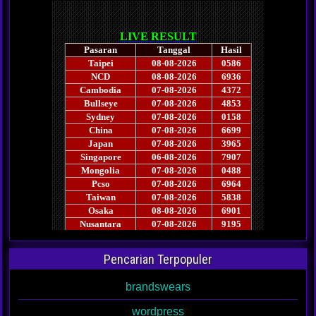
Pencarian Terpopuler
brandswears
wordpress