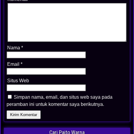
Nama
*
Email
*
Situs Web
Simpan nama, email, dan situs web saya pada
peramban ini untuk komentar saya berikutnya.
Cari Paito Warna