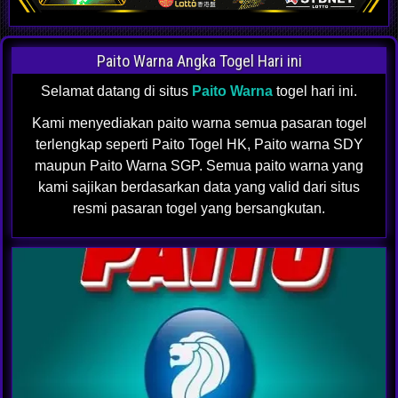
Paito Warna Angka Togel Hari ini
Selamat datang di situs
Paito Warna
togel hari ini.
Kami menyediakan paito warna semua pasaran togel
terlengkap seperti Paito Togel HK, Paito warna SDY
maupun Paito Warna SGP. Semua paito warna yang
kami sajikan berdasarkan data yang valid dari situs
resmi pasaran togel yang bersangkutan.