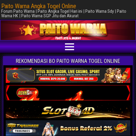
Paito Warna Angka Togel Online
Forum Paito Warna | Paito Angka Togel Hari ini | Paito Warna Sdy | Paito
Warna HK | Paito Warna SGP Jitu dan Akurat
REKOMENDASI BO PAITO WARNA TOGEL ONLINE