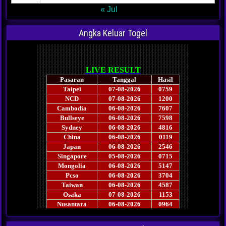
« Jul
Angka Keluar Togel