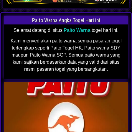
Paito Warna Angka Togel Hari ini
Selamat datang di situs
Paito Warna
togel hari ini.
Kami menyediakan paito warna semua pasaran togel
terlengkap seperti Paito Togel HK, Paito warna SDY
maupun Paito Warna SGP. Semua paito warna yang
kami sajikan berdasarkan data yang valid dari situs
resmi pasaran togel yang bersangkutan.