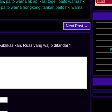
ian
,
paito warna hk aplikasi togel
,
paito warna hk
,
paito warna hongkong
,
tarikan paito hk
,
warna
Next Post →
publikasikan.
Ruas yang wajib ditandai
*