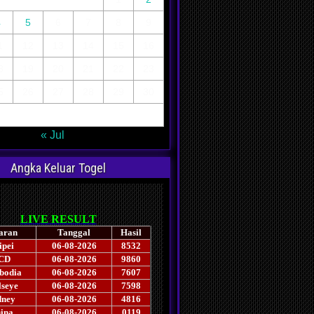
4
5
6
7
8
9
1
12
13
14
15
16
8
19
20
21
22
23
5
26
27
28
29
30
« Jul
Angka Keluar Togel