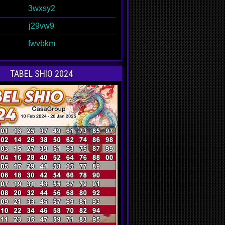
3wxsy2
j29vw9
fwvbkm
TABEL SHIO 2024