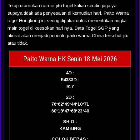
Tetap utamakan nomor jitu togel kalian sendiri juga ya
supaya tidak ada penyesalan di kemudian hari. Paito Warna
togel Hongkong ini sering dipakai untuk menentukan angka
main togel di keesokan hari nya. Data Togel SGP yang
akurat akan menjadi penentu paito warna China tersebut jitu
atau tidak.
Paito Warna HK Senin 18 Mei 2026
4D :
5433
3D :
917
2D :
76*62*49*44*10*71
60*18*47*68*23*40
SHIO :
KAMBING
COLOK BEBAS :