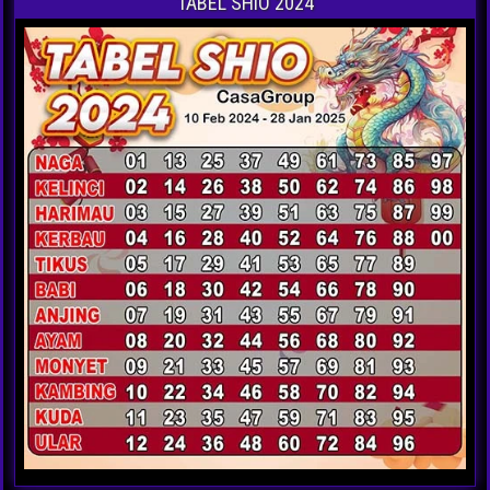
TABEL SHIO 2024