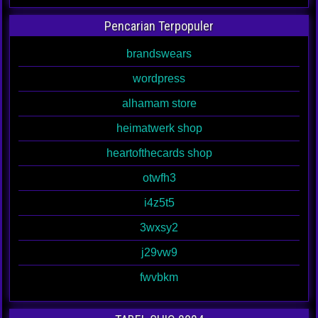
Pencarian Terpopuler
brandswears
wordpress
alhamam store
heimatwerk shop
heartofthecards shop
otwfh3
i4z5t5
3wxsy2
j29vw9
fwvbkm