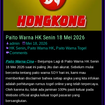
Paito Warna HK Senin 18 Mei 2026
admin
Mei 18, 2026
HK Senin
,
Paito Warna HK
,
Paito Warna Togel
Comments
Paito Warna Cina
– Berjumpa Lagi di Paito Warna HK Senin
18 Mei 2026 saat ini paling Jitu dan akurat. Sebelum mulai
bercerita tentang paito warna SDY hari ini, kami mau
memberikan disclaimer bahwa setiap angka yang kita infokan
adalah perhitungan rumus togel online yang telah terpercaya.
Oleh karena itu, tidak ada jaminan 100% pasti keluar pada
Website official angka keluar togel pasaran yang
bersangkutan.