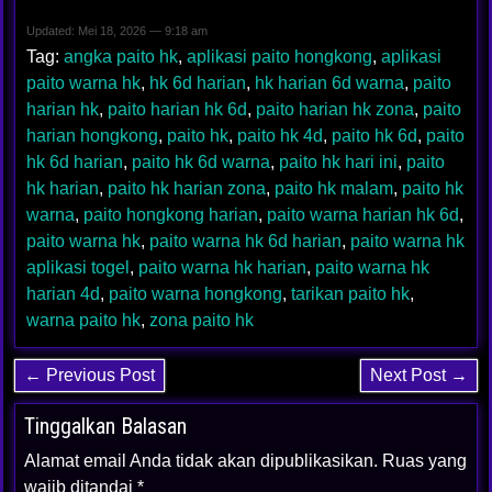
Updated: Mei 18, 2026 — 9:18 am
Tag:
angka paito hk
,
aplikasi paito hongkong
,
aplikasi
paito warna hk
,
hk 6d harian
,
hk harian 6d warna
,
paito
harian hk
,
paito harian hk 6d
,
paito harian hk zona
,
paito
harian hongkong
,
paito hk
,
paito hk 4d
,
paito hk 6d
,
paito
hk 6d harian
,
paito hk 6d warna
,
paito hk hari ini
,
paito
hk harian
,
paito hk harian zona
,
paito hk malam
,
paito hk
warna
,
paito hongkong harian
,
paito warna harian hk 6d
,
paito warna hk
,
paito warna hk 6d harian
,
paito warna hk
aplikasi togel
,
paito warna hk harian
,
paito warna hk
harian 4d
,
paito warna hongkong
,
tarikan paito hk
,
warna paito hk
,
zona paito hk
← Previous Post
Next Post →
Tinggalkan Balasan
Alamat email Anda tidak akan dipublikasikan.
Ruas yang
wajib ditandai
*