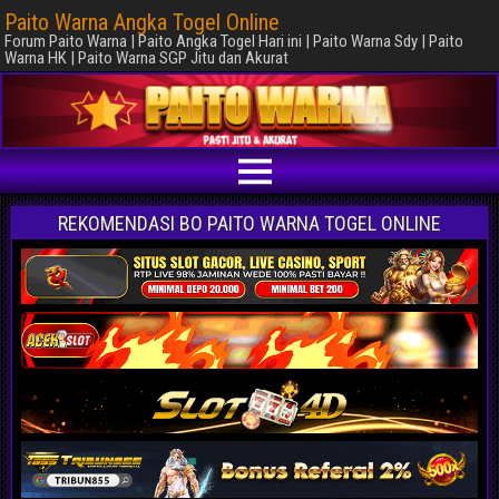
Paito Warna Angka Togel Online
Forum Paito Warna | Paito Angka Togel Hari ini | Paito Warna Sdy | Paito
Warna HK | Paito Warna SGP Jitu dan Akurat
REKOMENDASI BO PAITO WARNA TOGEL ONLINE