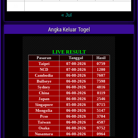
31
« Jul
Angka Keluar Togel