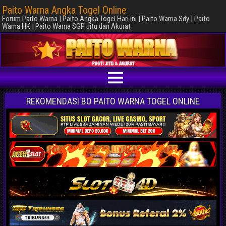
Paito Warna Angka Togel Online
Forum Paito Warna | Paito Angka Togel Hari ini | Paito Warna Sdy | Paito
Warna HK | Paito Warna SGP Jitu dan Akurat
REKOMENDASI BO PAITO WARNA TOGEL ONLINE