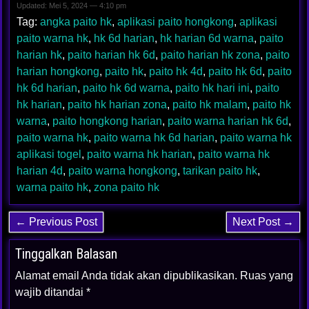
Updated: Mei 5, 2024 — 4:10 pm
Tag:
angka paito hk
,
aplikasi paito hongkong
,
aplikasi
paito warna hk
,
hk 6d harian
,
hk harian 6d warna
,
paito
harian hk
,
paito harian hk 6d
,
paito harian hk zona
,
paito
harian hongkong
,
paito hk
,
paito hk 4d
,
paito hk 6d
,
paito
hk 6d harian
,
paito hk 6d warna
,
paito hk hari ini
,
paito
hk harian
,
paito hk harian zona
,
paito hk malam
,
paito hk
warna
,
paito hongkong harian
,
paito warna harian hk 6d
,
paito warna hk
,
paito warna hk 6d harian
,
paito warna hk
aplikasi togel
,
paito warna hk harian
,
paito warna hk
harian 4d
,
paito warna hongkong
,
tarikan paito hk
,
warna paito hk
,
zona paito hk
← Previous Post
Next Post →
Tinggalkan Balasan
Alamat email Anda tidak akan dipublikasikan.
Ruas yang
wajib ditandai
*