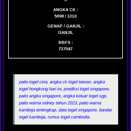
ANGKA CK :
5698 / 1310
GENAP / GANJIL :
GANJIL
BBFS :
737047
paito togel cina, angka ck togel taiwan, angka
togel hongkong hari ini, prediksi togel singapore,
paito angka singapore, angka keluar togel sgp,
paito warna sidney tahun 2023, paito warna
kamboja terlengkap, data togel singapore, bandar
togel kamboja, rumus togel cambodia.