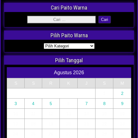
Cari Paito Warna
Pilih Paito Warna
Pilih Tanggal
Agustus 2026
S
S
R
K
J
S
M
1
2
3
4
5
6
7
8
9
10
11
12
13
14
15
16
17
18
19
20
21
22
23
24
25
26
27
28
29
30