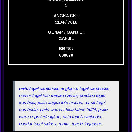
1
ANGKA CK :
9134 / 7618
GENAP / GANJIL :
GANJIL
BBFS :
808870
paito togel cambodia, angka ck togel cambodia,
nomor togel toto macau hari ini, prediksi togel
kamboja, paito angka toto macau, result togel
cambodia, paito warna china tahun 2024, paito
warna sgp terlengkap, data togel cambodia,
bandar togel sidney, rumus togel singapore.