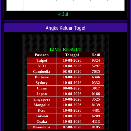
31
« Jul
Angka Keluar Togel