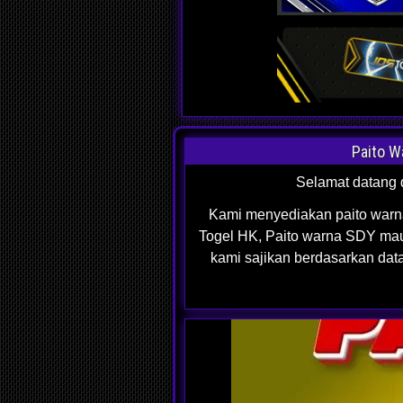
Paito W
Selamat datang d
Kami menyediakan paito warna
Togel HK, Paito warna SDY ma
kami sajikan berdasarkan data