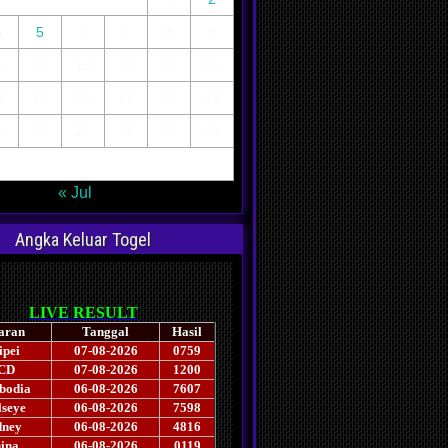
4
5
6
7
8
9
1
12
13
14
15
16
8
19
20
21
22
23
5
26
27
28
29
30
« Jul
Angka Keluar Togel