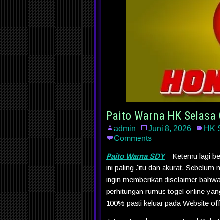
Paito Warna HK Selasa 
admin
Juni 8, 2026
HK 
Comments
Paito Warna SDY
– Ketemu lagi be
ini paling Jitu dan akurat. Sebelum 
ingin memberikan disclaimer bahwa
perhitungan rumus togel online yang
100% pasti keluar pada Website off