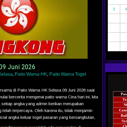
3
10
1
17
1
24
2
31
09 Juni 2026
Selasa
,
Paito Warna HK
,
Paito Warna Togel
rsama di Paito Warna HK Selasa 09 Juni 2026 saat
mulai bercerita mengenai paito warna Cina hari ini, kita
 setiap angka yang admin berikan merupakan
 telah terpercaya. Oleh karena itu, tidak menjamin
icial angka keluar togel pasaran yang bersangkutan.