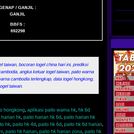
GENAP / GANJIL :
GANJIL
BBFS :
692298
l taiwan, bocoran togel china hari ini, prediksi
cambodia, angka keluar togel taiwan, paito warna
warna cambodia terlengkap, data togel hongkong,
ogel taiwan.
ito hongkong
,
aplikasi paito warna hk
,
hk 6d
 harian hk
,
paito harian hk 6d
,
paito harian hk
to hk
,
paito hk 4d
,
paito hk 6d
,
paito hk 6d harian
,
ni
,
paito hk harian
,
paito hk harian zona
,
paito hk