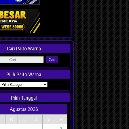
Cari Paito Warna
Pilih Paito Warna
Pilih Tanggal
Agustus 2026
S
R
K
J
S
M
1
2