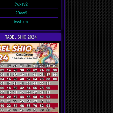
3wxsy2
j29vw9
fwvbkm
TABEL SHIO 2024