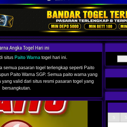
arna Angka Togel Hari ini
i situs
Paito Warna
togel hari ini.
 semua pasaran togel terlengkap seperti Paito
upun Paito Warna SGP. Semua paito warna yang
 yang valid dari situs resmi pasaran togel yang
bersangkutan.
S