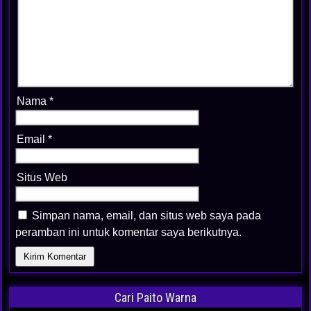
Nama
*
Email
*
Situs Web
Simpan nama, email, dan situs web saya pada
peramban ini untuk komentar saya berikutnya.
Cari Paito Warna