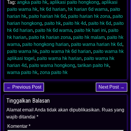
Tag:
angka paito hk
,
aplikasi paito hongkong
,
aplikasi
paito warna hk
,
hk 6d harian
,
hk harian 6d warna
,
paito
harian hk
,
paito harian hk 6d
,
paito harian hk zona
,
paito
harian hongkong
,
paito hk
,
paito hk 4d
,
paito hk 6d
,
paito
hk 6d harian
,
paito hk 6d warna
,
paito hk hari ini
,
paito
hk harian
,
paito hk harian zona
,
paito hk malam
,
paito hk
warna
,
paito hongkong harian
,
paito warna harian hk 6d
,
paito warna hk
,
paito warna hk 6d harian
,
paito warna hk
aplikasi togel
,
paito warna hk harian
,
paito warna hk
harian 4d
,
paito warna hongkong
,
tarikan paito hk
,
warna paito hk
,
zona paito hk
← Previous Post
Next Post →
Tinggalkan Balasan
Alamat email Anda tidak akan dipublikasikan.
Ruas yang
wajib ditandai
*
Komentar
*