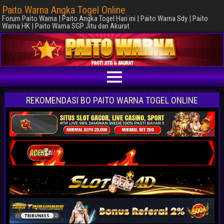
Paito Warna Angka Togel Online
Forum Paito Warna | Paito Angka Togel Hari ini | Paito Warna Sdy | Paito
Warna HK | Paito Warna SGP Jitu dan Akurat
REKOMENDASI BO PAITO WARNA TOGEL ONLINE