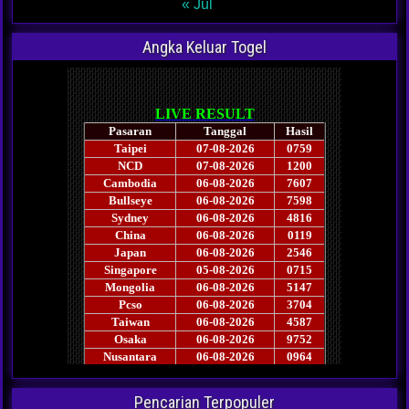
« Jul
Angka Keluar Togel
Pencarian Terpopuler