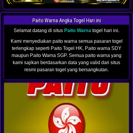
Paito Warna Angka Togel Hari ini
Selamat datang di situs
Paito Warna
togel hari ini.
Kami menyediakan paito warna semua pasaran togel
terlengkap seperti Paito Togel HK, Paito warna SDY
maupun Paito Warna SGP. Semua paito warna yang
kami sajikan berdasarkan data yang valid dari situs
resmi pasaran togel yang bersangkutan.