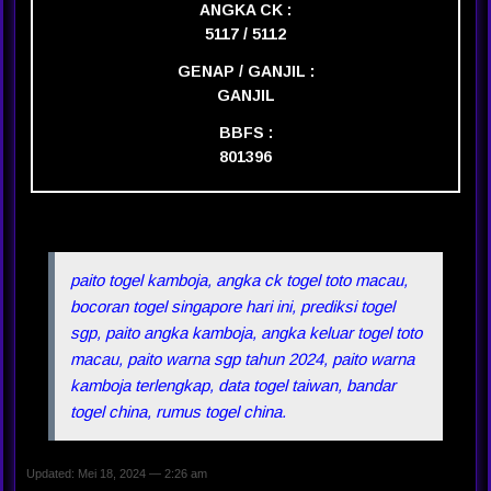
ANGKA CK :
5117 / 5112
GENAP / GANJIL :
GANJIL
BBFS :
801396
paito togel kamboja, angka ck togel toto macau,
bocoran togel singapore hari ini, prediksi togel
sgp, paito angka kamboja, angka keluar togel toto
macau, paito warna sgp tahun 2024, paito warna
kamboja terlengkap, data togel taiwan, bandar
togel china, rumus togel china.
Updated: Mei 18, 2024 — 2:26 am