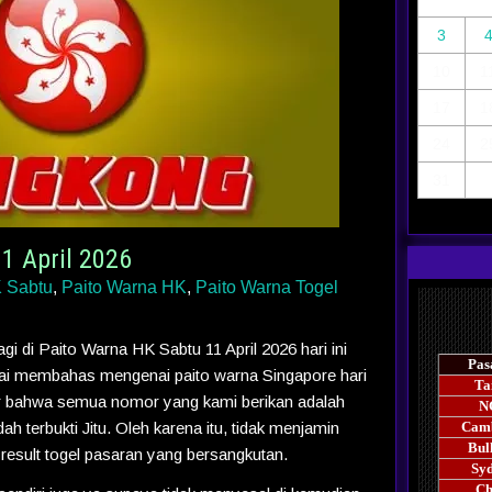
3
10
1
17
1
24
2
31
1 April 2026
 Sabtu
,
Paito Warna HK
,
Paito Warna Togel
i di Paito Warna HK Sabtu 11 April 2026 hari ini
ulai membahas mengenai paito warna Singapore hari
er bahwa semua nomor yang kami berikan adalah
h terbukti Jitu. Oleh karena itu, tidak menjamin
result togel pasaran yang bersangkutan.