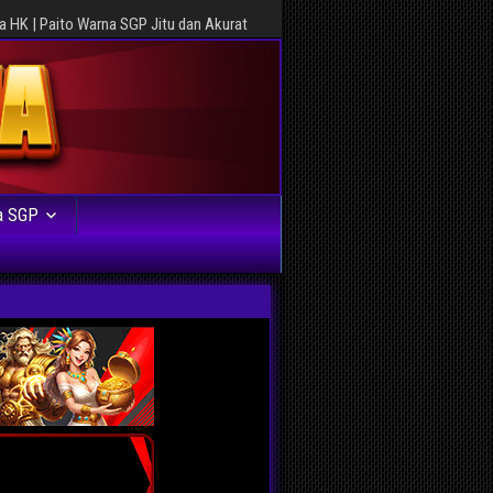
na HK | Paito Warna SGP Jitu dan Akurat
a SGP