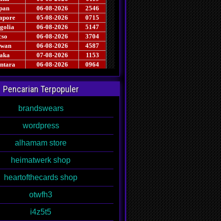
Pencarian Terpopuler
brandswears
wordpress
alhamam store
heimatwerk shop
heartofthecards shop
otwfh3
i4z5t5