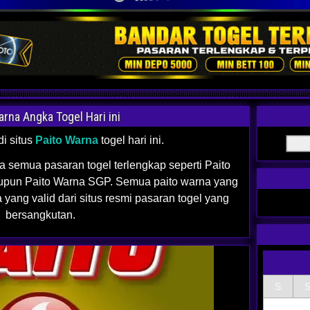
arna Angka Togel Hari ini
i situs
Paito Warna
togel hari ini.
 semua pasaran togel terlengkap seperti Paito
upun Paito Warna SGP. Semua paito warna yang
 yang valid dari situs resmi pasaran togel yang
bersangkutan.
S