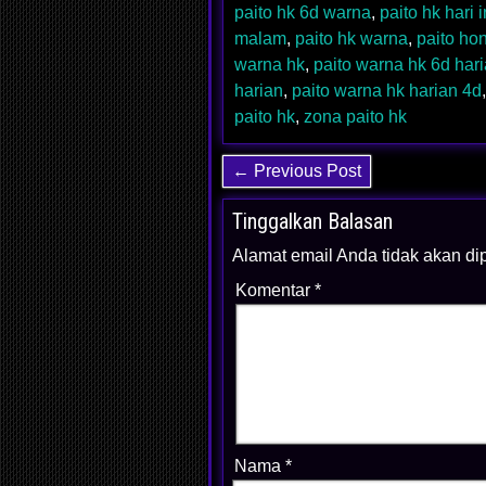
paito hk 6d warna
,
paito hk hari i
malam
,
paito hk warna
,
paito ho
warna hk
,
paito warna hk 6d har
harian
,
paito warna hk harian 4d
paito hk
,
zona paito hk
← Previous Post
Tinggalkan Balasan
Alamat email Anda tidak akan di
Komentar
*
Nama
*