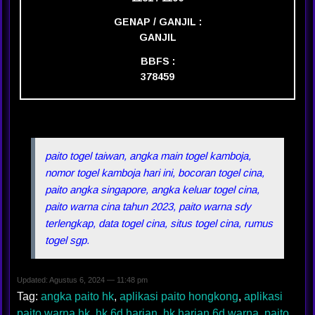
GENAP / GANJIL :
GANJIL
BBFS :
378459
paito togel taiwan, angka main togel kamboja,
nomor togel kamboja hari ini, bocoran togel cina,
paito angka singapore, angka keluar togel cina,
paito warna cina tahun 2023, paito warna sdy
terlengkap, data togel cina, situs togel cina, rumus
togel sgp.
Updated: Agustus 6, 2024 — 11:48 pm
Tag:
angka paito hk
,
aplikasi paito hongkong
,
aplikasi
paito warna hk
,
hk 6d harian
,
hk harian 6d warna
,
paito