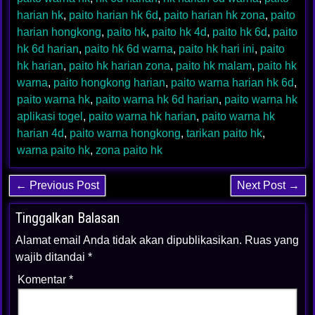
harian hk
,
paito harian hk 6d
,
paito harian hk zona
,
paito
harian hongkong
,
paito hk
,
paito hk 4d
,
paito hk 6d
,
paito
hk 6d harian
,
paito hk 6d warna
,
paito hk hari ini
,
paito
hk harian
,
paito hk harian zona
,
paito hk malam
,
paito hk
warna
,
paito hongkong harian
,
paito warna harian hk 6d
,
paito warna hk
,
paito warna hk 6d harian
,
paito warna hk
aplikasi togel
,
paito warna hk harian
,
paito warna hk
harian 4d
,
paito warna hongkong
,
tarikan paito hk
,
warna paito hk
,
zona paito hk
← Previous Post
Next Post →
Tinggalkan Balasan
Alamat email Anda tidak akan dipublikasikan.
Ruas yang
wajib ditandai
*
Komentar
*