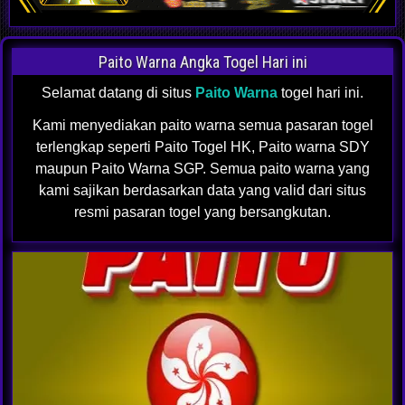
Paito Warna Angka Togel Hari ini
Selamat datang di situs
Paito Warna
togel hari ini.
Kami menyediakan paito warna semua pasaran togel
terlengkap seperti Paito Togel HK, Paito warna SDY
maupun Paito Warna SGP. Semua paito warna yang
kami sajikan berdasarkan data yang valid dari situs
resmi pasaran togel yang bersangkutan.