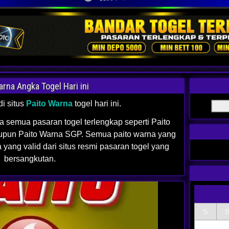
arna Angka Togel Hari ini
i situs
Paito Warna
togel hari ini.
 semua pasaran togel terlengkap seperti Paito
upun Paito Warna SGP. Semua paito warna yang
 yang valid dari situs resmi pasaran togel yang
bersangkutan.
S