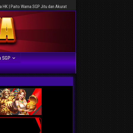
na HK | Paito Warna SGP Jitu dan Akurat
a SGP