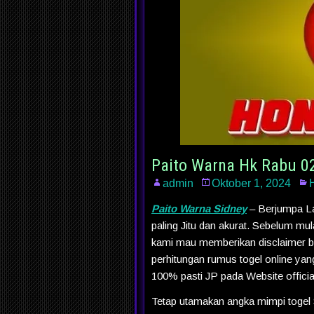
Paito Warna Hk Rabu 0
admin
Oktober 1, 2024
Paito Warna Sidney
– Berjumpa Lag
paling Jitu dan akurat. Sebelum mul
kami mau memberikan disclaimer b
perhitungan rumus togel online yan
100% pasti JP pada Website officia
Tetap utamakan angka mimpi togel S