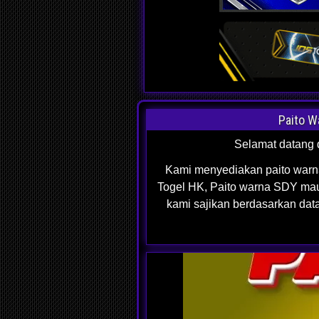
Paito W
Selamat datang d
Kami menyediakan paito warna
Togel HK, Paito warna SDY ma
kami sajikan berdasarkan data