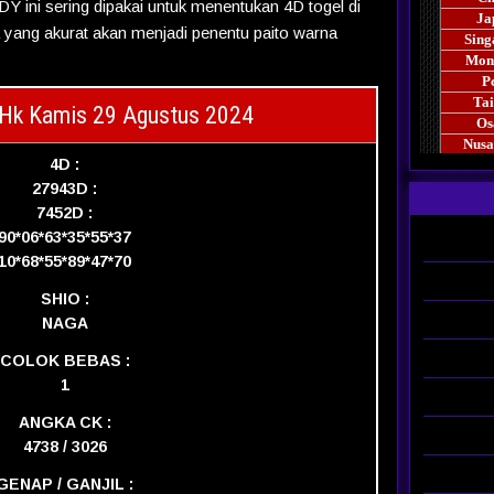
DY ini sering dipakai untuk menentukan 4D togel di
 yang akurat akan menjadi penentu paito warna
 Hk Kamis 29 Agustus 2024
4D :
2794
3D :
745
2D :
90*06*63*35*55*37
10*68*55*89*47*70
SHIO :
NAGA
COLOK BEBAS :
1
ANGKA CK :
4738 / 3026
GENAP / GANJIL :