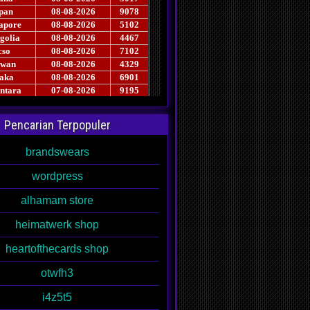
Pencarian Terpopuler
brandswears
wordpress
alhamam store
heimatwerk shop
heartofthecards shop
otwfh3
i4z5t5