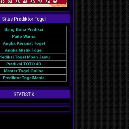
Situs Prediktor Togel
Bang Bona Prediksi
Paito Warna
Angka Keramat Togel
Angka Mistik Togel
Prediksi Togel Mbah Jamu
Prediksi TOTO 4D
Master Togel Online
Prediktor TogelMania
STATISTIK