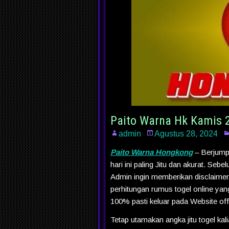
Paito Warna Hk Kamis 
admin
Agustus 28, 2024
Paito Warna Hongkong
– Berjump
hari ini paling Jitu dan akurat. Se
Admin ingin memberikan disclaime
perhitungan rumus togel online yang 
100% pasti keluar pada Website off
Tetap utamakan angka jitu togel kal