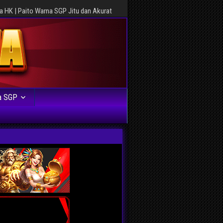
na HK | Paito Warna SGP Jitu dan Akurat
a SGP