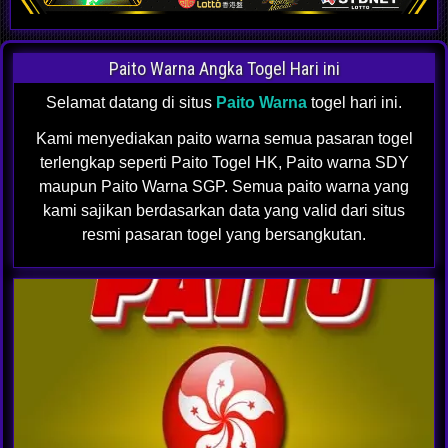
Paito Warna Angka Togel Hari ini
Selamat datang di situs
Paito Warna
togel hari ini.
Kami menyediakan paito warna semua pasaran togel
terlengkap seperti Paito Togel HK, Paito warna SDY
maupun Paito Warna SGP. Semua paito warna yang
kami sajikan berdasarkan data yang valid dari situs
resmi pasaran togel yang bersangkutan.