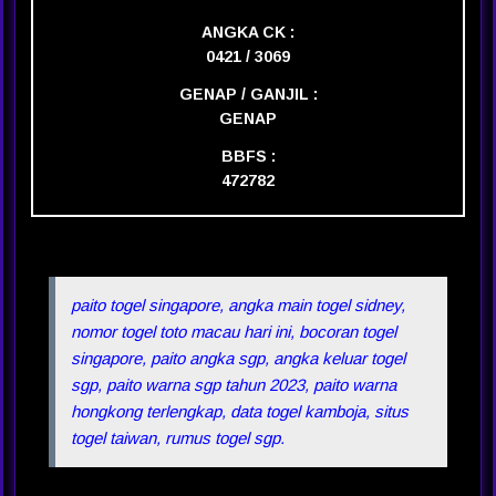
ANGKA CK :
0421 / 3069
GENAP / GANJIL :
GENAP
BBFS :
472782
paito togel singapore, angka main togel sidney,
nomor togel toto macau hari ini, bocoran togel
singapore, paito angka sgp, angka keluar togel
sgp, paito warna sgp tahun 2023, paito warna
hongkong terlengkap, data togel kamboja, situs
togel taiwan, rumus togel sgp.