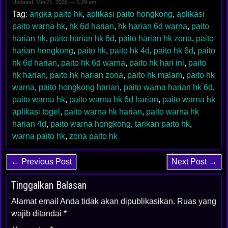
Updated: Mei 21, 2026 — 6:29 am
Tag:
angka paito hk
,
aplikasi paito hongkong
,
aplikasi
paito warna hk
,
hk 6d harian
,
hk harian 6d warna
,
paito
harian hk
,
paito harian hk 6d
,
paito harian hk zona
,
paito
harian hongkong
,
paito hk
,
paito hk 4d
,
paito hk 6d
,
paito
hk 6d harian
,
paito hk 6d warna
,
paito hk hari ini
,
paito
hk harian
,
paito hk harian zona
,
paito hk malam
,
paito hk
warna
,
paito hongkong harian
,
paito warna harian hk 6d
,
paito warna hk
,
paito warna hk 6d harian
,
paito warna hk
aplikasi togel
,
paito warna hk harian
,
paito warna hk
harian 4d
,
paito warna hongkong
,
tarikan paito hk
,
warna paito hk
,
zona paito hk
← Previous Post
Next Post →
Tinggalkan Balasan
Alamat email Anda tidak akan dipublikasikan.
Ruas yang
wajib ditandai
*