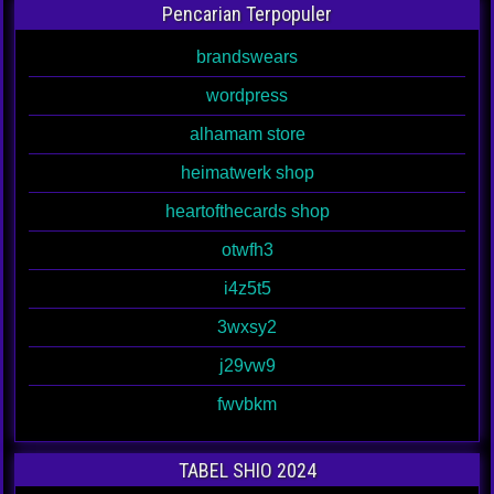
Pencarian Terpopuler
brandswears
wordpress
alhamam store
heimatwerk shop
heartofthecards shop
otwfh3
i4z5t5
3wxsy2
j29vw9
fwvbkm
TABEL SHIO 2024