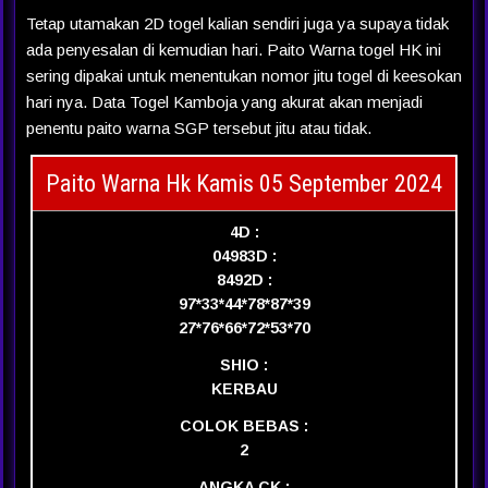
Tetap utamakan 2D togel kalian sendiri juga ya supaya tidak
ada penyesalan di kemudian hari. Paito Warna togel HK ini
sering dipakai untuk menentukan nomor jitu togel di keesokan
hari nya. Data Togel Kamboja yang akurat akan menjadi
penentu paito warna SGP tersebut jitu atau tidak.
Paito Warna Hk Kamis 05 September 2024
4D :
0498
3D :
849
2D :
97*33*44*78*87*39
27*76*66*72*53*70
SHIO :
KERBAU
COLOK BEBAS :
2
ANGKA CK :