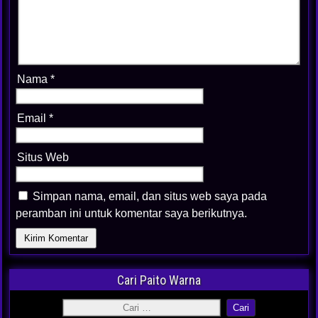
Nama
*
Email
*
Situs Web
Simpan nama, email, dan situs web saya pada
peramban ini untuk komentar saya berikutnya.
Cari Paito Warna