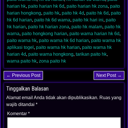
harian hk
,
paito harian hk 6d
,
paito harian hk zona
,
paito
harian hongkong
,
paito hk
,
paito hk 4d
,
paito hk 6d
,
paito
hk 6d harian
,
paito hk 6d warna
,
paito hk hari ini
,
paito
hk harian
,
paito hk harian zona
,
paito hk malam
,
paito hk
warna
,
paito hongkong harian
,
paito warna harian hk 6d
,
paito warna hk
,
paito warna hk 6d harian
,
paito warna hk
aplikasi togel
,
paito warna hk harian
,
paito warna hk
harian 4d
,
paito warna hongkong
,
tarikan paito hk
,
warna paito hk
,
zona paito hk
← Previous Post
Next Post →
Tinggalkan Balasan
Alamat email Anda tidak akan dipublikasikan.
Ruas yang
wajib ditandai
*
Komentar
*