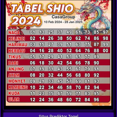
Situs Prediktor Togel