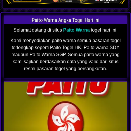
Paito Warna Angka Togel Hari ini
Selamat datang di situs
Paito Warna
togel hari ini.
Kami menyediakan paito warna semua pasaran togel
terlengkap seperti Paito Togel HK, Paito warna SDY
maupun Paito Warna SGP. Semua paito warna yang
kami sajikan berdasarkan data yang valid dari situs
resmi pasaran togel yang bersangkutan.