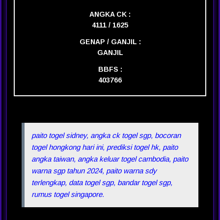
ANGKA CK :
4111 / 1625
GENAP / GANJIL :
GANJIL
BBFS :
403766
paito togel sidney, angka ck togel sgp, bocoran
togel hongkong hari ini, prediksi togel hk, paito
angka taiwan, angka keluar togel cambodia, paito
warna sgp tahun 2024, paito warna sdy
terlengkap, data togel sgp, bandar togel sgp,
rumus togel singapore.