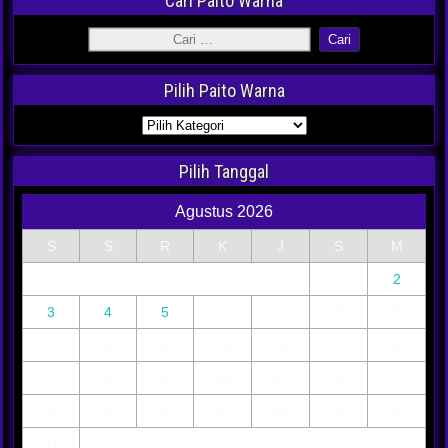
Cari Paito Warna
Pilih Paito Warna
Pilih Tanggal
Agustus 2026
S
S
R
K
J
S
M
1
2
3
4
5
6
7
8
9
10
11
12
13
14
15
16
17
18
19
20
21
22
23
24
25
26
27
28
29
30
31