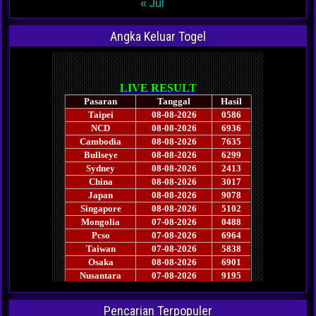
« Jul
Angka Keluar Togel
Pencarian Terpopuler