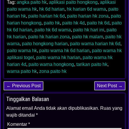
Tag:
angka paito hk
,
aplikasi paito hongkong
,
aplikasi
paito warna hk
,
hk 6d harian
,
hk harian 6d warna
,
paito
harian hk
,
paito harian hk 6d
,
paito harian hk zona
,
paito
harian hongkong
,
paito hk
,
paito hk 4d
,
paito hk 6d
,
paito
hk 6d harian
,
paito hk 6d warna
,
paito hk hari ini
,
paito
hk harian
,
paito hk harian zona
,
paito hk malam
,
paito hk
warna
,
paito hongkong harian
,
paito warna harian hk 6d
,
paito warna hk
,
paito warna hk 6d harian
,
paito warna hk
aplikasi togel
,
paito warna hk harian
,
paito warna hk
harian 4d
,
paito warna hongkong
,
tarikan paito hk
,
warna paito hk
,
zona paito hk
← Previous Post
Next Post →
Tinggalkan Balasan
Alamat email Anda tidak akan dipublikasikan.
Ruas yang
wajib ditandai
*
Komentar
*