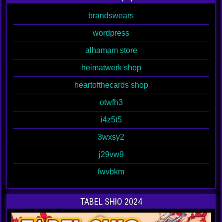
brandswears
wordpress
alhamam store
heimatwerk shop
heartofthecards shop
otwfh3
i4z5t5
3wxsy2
j29vw9
fwvbkm
TABEL SHIO 2024