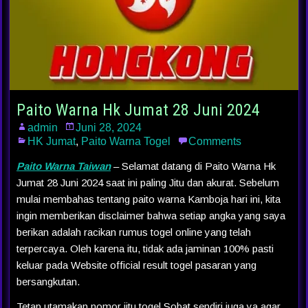
Paito Warna Hk Jumat 28 Juni 2024
admin
Juni 28, 2024
HK Jumat
,
Paito Warna Togel
Comments
Paito Warna Taiwan
– Selamat datang di Paito Warna Hk
Jumat 28 Juni 2024 saat ini paling Jitu dan akurat. Sebelum
mulai membahas tentang paito warna Kamboja hari ini, kita
ingin memberikan disclaimer bahwa setiap angka yang saya
berikan adalah racikan rumus togel online yang telah
terpercaya. Oleh karena itu, tidak ada jaminan 100% pasti
keluar pada Website official result togel pasaran yang
bersangkutan.
Tetap utamakan nomor jitu togel Sobat sendiri juga ya agar