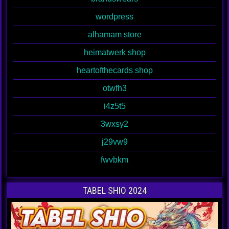
wordpress
alhamam store
heimatwerk shop
heartofthecards shop
otwfh3
i4z5t5
3wxsy2
j29vw9
fwvbkm
TABEL SHIO 2024