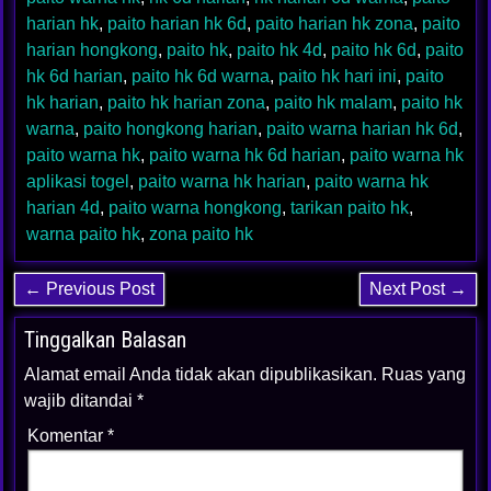
harian hk
,
paito harian hk 6d
,
paito harian hk zona
,
paito
harian hongkong
,
paito hk
,
paito hk 4d
,
paito hk 6d
,
paito
hk 6d harian
,
paito hk 6d warna
,
paito hk hari ini
,
paito
hk harian
,
paito hk harian zona
,
paito hk malam
,
paito hk
warna
,
paito hongkong harian
,
paito warna harian hk 6d
,
paito warna hk
,
paito warna hk 6d harian
,
paito warna hk
aplikasi togel
,
paito warna hk harian
,
paito warna hk
harian 4d
,
paito warna hongkong
,
tarikan paito hk
,
warna paito hk
,
zona paito hk
← Previous Post
Next Post →
Tinggalkan Balasan
Alamat email Anda tidak akan dipublikasikan.
Ruas yang
wajib ditandai
*
Komentar
*