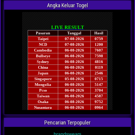
Angka Keluar Togel
Pencarian Terpopuler
brandswears