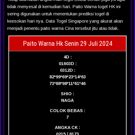
tidak menyesal di kemudian hari. Paito Warna togel HK ini
sering digunakan untuk menentukan prediksi togel di
keesokan hari nya. Data Togel Singapore yang akurat akan
menjadi penentu paito warna Cina tersebut jitu atau tidak.
Paito Warna Hk Senin 29 Juli 2024
4D :
0160
3D :
031
2D :
82*99*69*23*14*63
73*88*98*11*61*46
SHIO :
NAGA
COLOK BEBAS :
7
ANGKA CK :
0215 / 8173