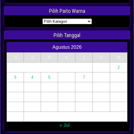
Pilih Paito Warna
Pilih Tanggal
Agustus 2026
S
S
R
K
J
S
M
1
2
3
4
5
6
7
8
9
10
11
12
13
14
15
16
17
18
19
20
21
22
23
24
25
26
27
28
29
30
31
« Jul