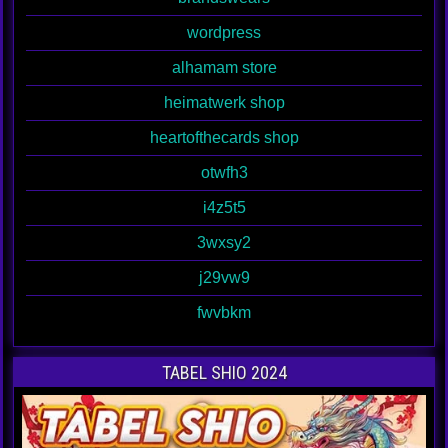
wordpress
alhamam store
heimatwerk shop
heartofthecards shop
otwfh3
i4z5t5
3wxsy2
j29vw9
fwvbkm
TABEL SHIO 2024