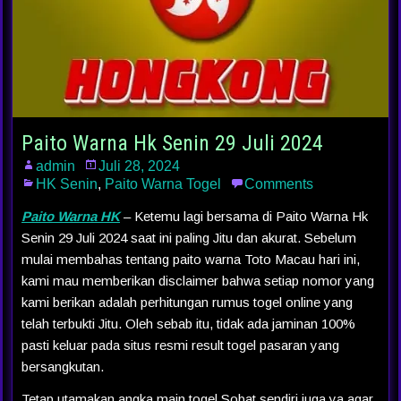
Paito Warna Hk Senin 29 Juli 2024
admin
Juli 28, 2024
HK Senin
,
Paito Warna Togel
Comments
Paito Warna HK
– Ketemu lagi bersama di Paito Warna Hk
Senin 29 Juli 2024 saat ini paling Jitu dan akurat. Sebelum
mulai membahas tentang paito warna Toto Macau hari ini,
kami mau memberikan disclaimer bahwa setiap nomor yang
kami berikan adalah perhitungan rumus togel online yang
telah terbukti Jitu. Oleh sebab itu, tidak ada jaminan 100%
pasti keluar pada situs resmi result togel pasaran yang
bersangkutan.
Tetap utamakan angka main togel Sobat sendiri juga ya agar