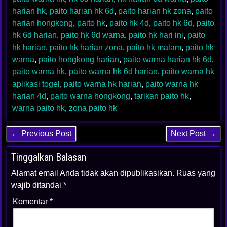
harian hk
,
paito harian hk 6d
,
paito harian hk zona
,
paito
harian hongkong
,
paito hk
,
paito hk 4d
,
paito hk 6d
,
paito
hk 6d harian
,
paito hk 6d warna
,
paito hk hari ini
,
paito
hk harian
,
paito hk harian zona
,
paito hk malam
,
paito hk
warna
,
paito hongkong harian
,
paito warna harian hk 6d
,
paito warna hk
,
paito warna hk 6d harian
,
paito warna hk
aplikasi togel
,
paito warna hk harian
,
paito warna hk
harian 4d
,
paito warna hongkong
,
tarikan paito hk
,
warna paito hk
,
zona paito hk
← Previous Post
Next Post →
Tinggalkan Balasan
Alamat email Anda tidak akan dipublikasikan.
Ruas yang
wajib ditandai
*
Komentar
*