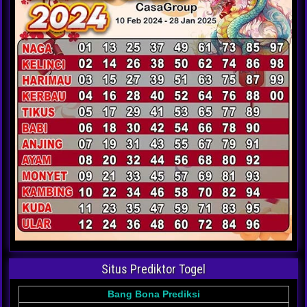
Situs Prediktor Togel
Bang Bona Prediksi