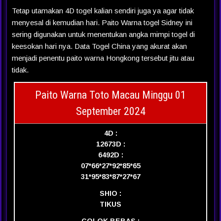
Tetap utamakan 4D togel kalian sendiri juga ya agar tidak
menyesal di kemudian hari. Paito Warna togel Sidney ini
sering digunakan untuk menentukan angka mimpi togel di
keesokan hari nya. Data Togel China yang akurat akan
menjadi penentu paito warna Hongkong tersebut jitu atau
tidak.
Paito Warna Toto Macau Minggu 01
September 2024
4D :
1267
3D :
649
2D :
07*66*27*92*85*65
31*95*83*87*27*67
SHIO :
TIKUS