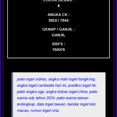
COLOK BEBAS :
8
ANGKA CK :
5816 / 7844
GENAP / GANJIL :
GANJIL
BBFS :
760076
paito togel sidney, angka main togel hongkong,
angka togel cambodia hari ini, prediksi togel hk,
paito angka sgp, angka keluar togel china, paito
warna sdy tahun 2024, paito warna taiwan
terlengkap, data togel taiwan, bandar togel toto
macau, rumus togel cina.