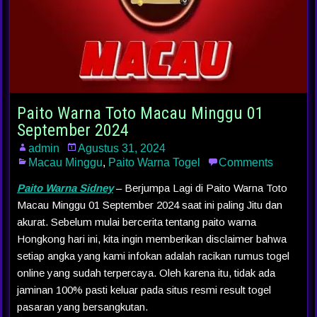
Paito Warna Toto Macau Minggu 01
September 2024
admin
Agustus 31, 2024
Macau Minggu
,
Paito Warna Togel
Comments
Paito Warna Sidney
– Berjumpa Lagi di Paito Warna Toto
Macau Minggu 01 September 2024 saat ini paling Jitu dan
akurat. Sebelum mulai bercerita tentang paito warna
Hongkong hari ini, kita ingin memberikan disclaimer bahwa
setiap angka yang kami infokan adalah racikan rumus togel
online yang sudah terpercaya. Oleh karena itu, tidak ada
jaminan 100% pasti keluar pada situs resmi result togel
pasaran yang bersangkutan.