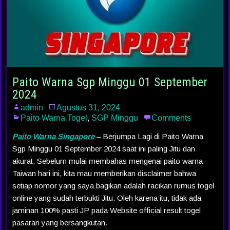
Paito Warna Sgp Minggu 01 September
2024
admin
Agustus 31, 2024
Paito Warna Togel
,
SGP Minggu
Comments
Paito Warna Singapore
– Berjumpa Lagi di Paito Warna
Sgp Minggu 01 September 2024 saat ini paling Jitu dan
akurat. Sebelum mulai membahas mengenai paito warna
Taiwan hari ini, kita mau memberikan disclaimer bahwa
setiap nomor yang saya bagikan adalah racikan rumus togel
online yang sudah terbukti Jitu. Oleh karena itu, tidak ada
jaminan 100% pasti JP pada Website official result togel
pasaran yang bersangkutan.