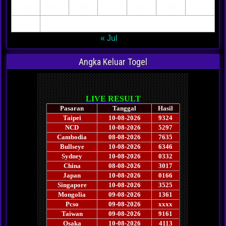
24
25
26
27
28
29
30
31
« Jul
Angka Keluar Togel