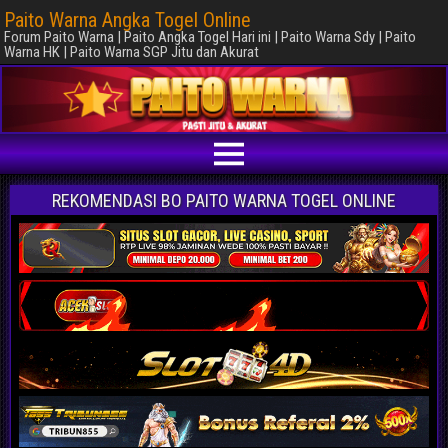
Paito Warna Angka Togel Online
Forum Paito Warna | Paito Angka Togel Hari ini | Paito Warna Sdy | Paito
Warna HK | Paito Warna SGP Jitu dan Akurat
REKOMENDASI BO PAITO WARNA TOGEL ONLINE