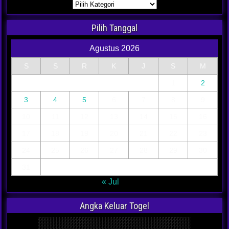
Pilih Tanggal
Agustus 2026
S
S
R
K
J
S
M
1
2
3
4
5
6
7
8
9
10
11
12
13
14
15
16
17
18
19
20
21
22
23
24
25
26
27
28
29
30
31
« Jul
Angka Keluar Togel