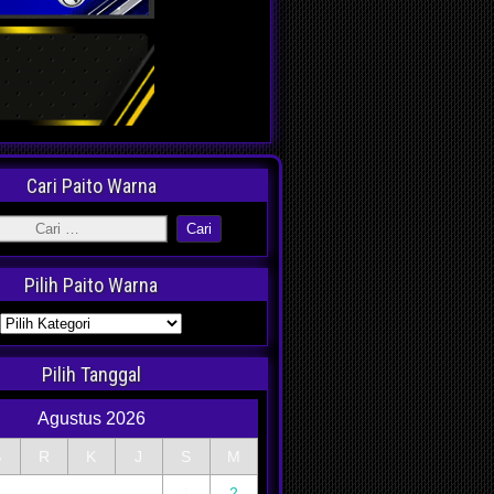
Cari Paito Warna
Pilih Paito Warna
Pilih Tanggal
Agustus 2026
S
R
K
J
S
M
1
2