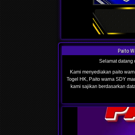
Paito W
Selamat datang d
Kami menyediakan paito warna
Togel HK, Paito warna SDY ma
kami sajikan berdasarkan data