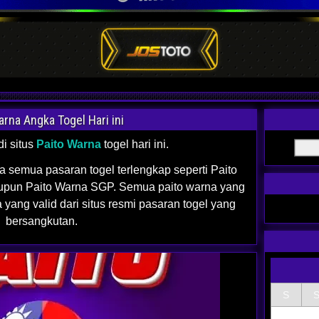
arna Angka Togel Hari ini
i situs
Paito Warna
togel hari ini.
 semua pasaran togel terlengkap seperti Paito
upun Paito Warna SGP. Semua paito warna yang
 yang valid dari situs resmi pasaran togel yang
bersangkutan.
S