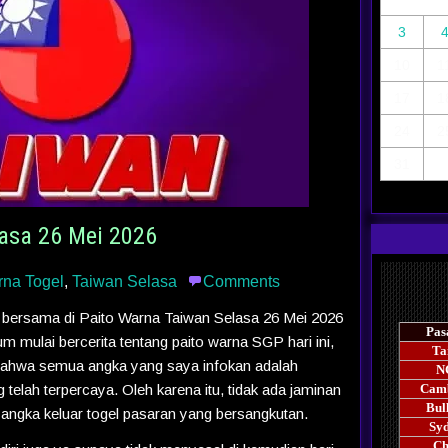
3
10
1
17
1
24
2
31
asa 26 Mei 2026
rna Togel
,
Taiwan Selasa
Comments
 bersama di Paito Warna Taiwan Selasa 26 Mei 2026
elum mulai bercerita tentang paito warna SGP hari ini,
bahwa semua angka yang saya infokan adalah
 telah terpercaya. Oleh karena itu, tidak ada jaminan
angka keluar togel pasaran yang bersangkutan.