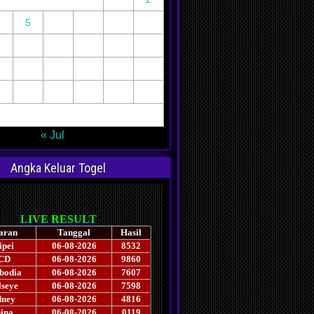
4
5
6
7
8
9
1
12
13
14
15
16
8
19
20
21
22
23
5
26
27
28
29
30
« Jul
Angka Keluar Togel