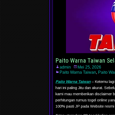
Paito Warna Taiwan Sel
admin
Mei 25, 2026
Paito Warna Taiwan
,
Paito Wa
Paito Warna Taiwan
– Ketemu lagi
hari ini paling Jitu dan akurat. Seb
kami mau memberikan disclaimer 
perhitungan rumus togel online yang
100% pasti JP pada Website resmi 