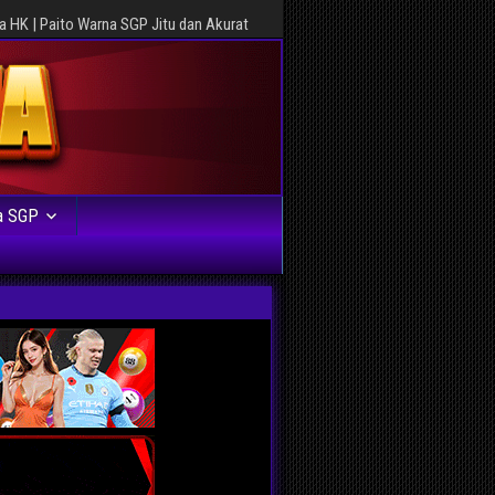
na HK | Paito Warna SGP Jitu dan Akurat
a SGP