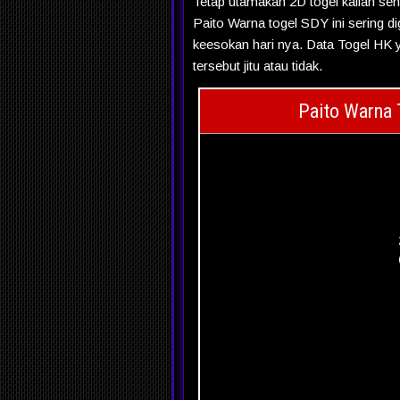
Tetap utamakan 2D togel kalian send
Paito Warna togel SDY ini sering di
keesokan hari nya. Data Togel HK 
tersebut jitu atau tidak.
Paito Warna 