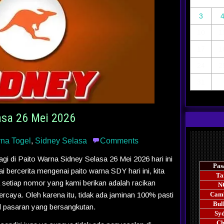
3
10
1
17
1
24
2
31
asa 26 Mei 2026
rna Togel
,
Sidney Selasa
Comments
i di Paito Warna Sidney Selasa 26 Mei 2026 hari ini
ai bercerita mengenai paito warna SDY hari ini, kita
setiap nomor yang kami berikan adalah racikan
ercaya. Oleh karena itu, tidak ada jaminan 100% pasti
gel pasaran yang bersangkutan.