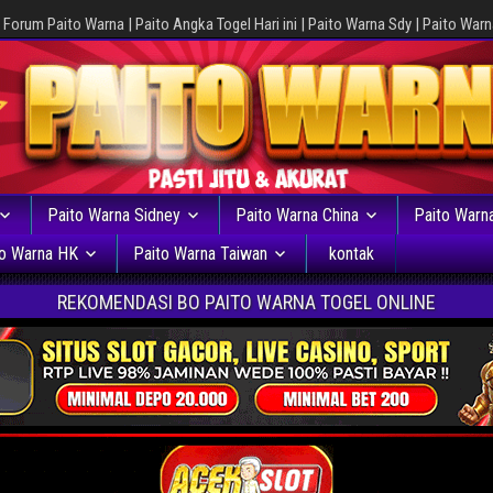
Forum Paito Warna | Paito Angka Togel Hari ini | Paito Warna Sdy | Paito War
Paito Warna Sidney
Paito Warna China
Paito Warn
to Warna HK
Paito Warna Taiwan
kontak
REKOMENDASI BO PAITO WARNA TOGEL ONLINE