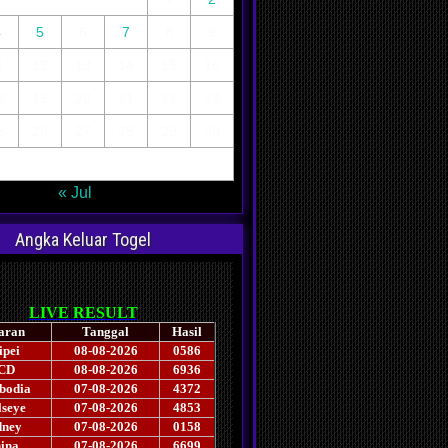
4
5
6
7
8
9
1
12
13
14
15
16
8
19
20
21
22
23
5
26
27
28
29
30
« Jul
Angka Keluar Togel