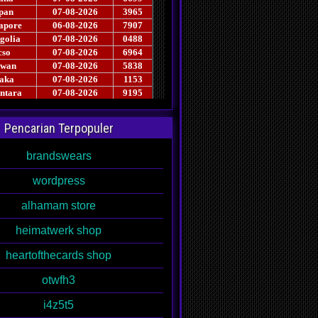
Pencarian Terpopuler
brandswears
wordpress
alhamam store
heimatwerk shop
heartofthecards shop
otwfh3
i4z5t5