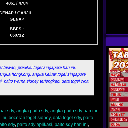
4061 / 4784
GENAP / GANJIL :
GENAP
BBFS :
060712
el taiwan, prediksi togel singapore hari ini,
 angka hongkong, angka keluar togel singapore,
, paito warna sidney terlengkap, data togel cina,
uar sdy
,
angka paito sdy
,
angka paito sdy hari ini
,
 ini
,
bocoran togel sidney
,
data togel sdy
,
paito
aito sdy
,
paito sdy aplikasi
,
paito sdy hari ini
,