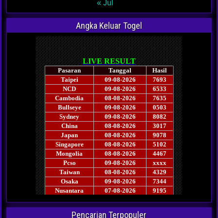
« Jul
Angka Keluar Togel
Pencarian Terpopuler