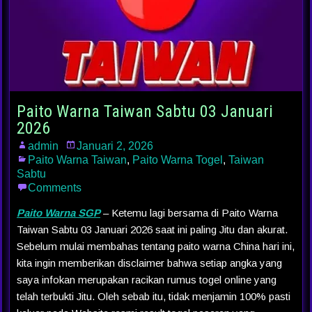
Paito Warna Taiwan Sabtu 03 Januari
2026
admin
Januari 2, 2026
Paito Warna Taiwan
,
Paito Warna Togel
,
Taiwan
Sabtu
Comments
Paito Warna SGP
– Ketemu lagi bersama di Paito Warna
Taiwan Sabtu 03 Januari 2026 saat ini paling Jitu dan akurat.
Sebelum mulai membahas tentang paito warna China hari ini,
kita ingin memberikan disclaimer bahwa setiap angka yang
saya infokan merupakan racikan rumus togel online yang
telah terbukti Jitu. Oleh sebab itu, tidak menjamin 100% pasti