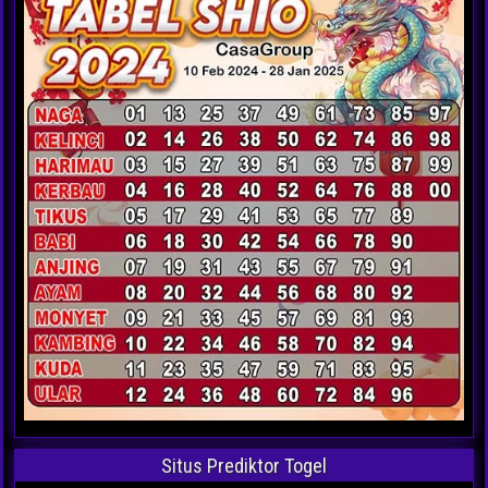
Situs Prediktor Togel