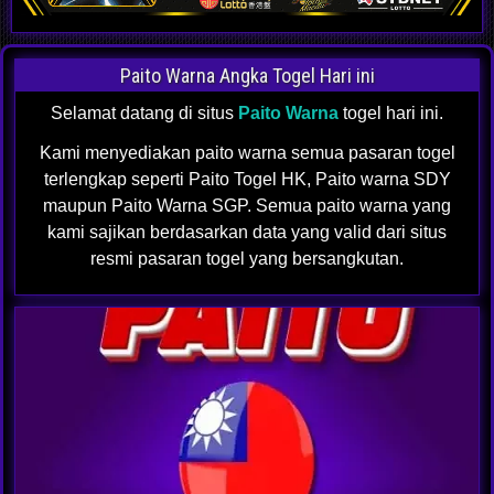
Paito Warna Angka Togel Hari ini
Selamat datang di situs
Paito Warna
togel hari ini.
Kami menyediakan paito warna semua pasaran togel
terlengkap seperti Paito Togel HK, Paito warna SDY
maupun Paito Warna SGP. Semua paito warna yang
kami sajikan berdasarkan data yang valid dari situs
resmi pasaran togel yang bersangkutan.