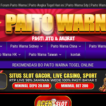
Forum Paito Warna | Paito Angka Togel Hari ini | Paito Warna Sdy | Paito War
Paito Warna Sidney
Paito Warna China
Paito Warn
to Warna HK
Paito Warna Taiwan
kontak
REKOMENDASI BO PAITO WARNA TOGEL ONLINE