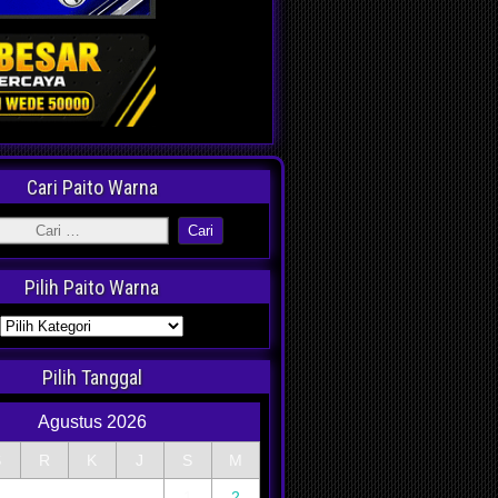
Cari Paito Warna
Pilih Paito Warna
Pilih Tanggal
Agustus 2026
S
R
K
J
S
M
1
2