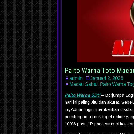
Paito Warna Toto Maca
admin
Januari 2, 2026
Macau Sabtu
,
Paito Warna To
Paito Warna SDY
– Berjumpa Lagi 
hari ini paling Jitu dan akurat. Seb
ini, Admin ingin memberikan discl
perhitungan rumus togel online yan
100% pasti JP pada situs official 