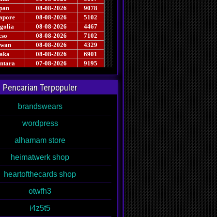
Pencarian Terpopuler
brandswears
wordpress
alhamam store
heimatwerk shop
heartofthecards shop
otwfh3
i4z5t5