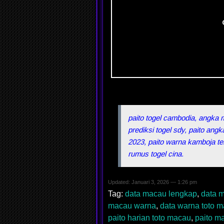
paito togel cambodia, angka m
prediksi togel sdy, paito angk
2023, paito warna kamboja ter
rumus togel cina.
Updated: Januari 3, 2026 — 1:26 pm
Tag:
data macau lengkap
,
data 
macau warna
,
data warna toto 
paito harian toto macau
,
paito m