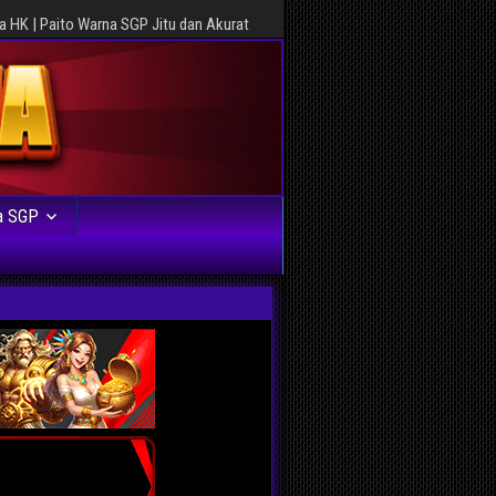
na HK | Paito Warna SGP Jitu dan Akurat
a SGP