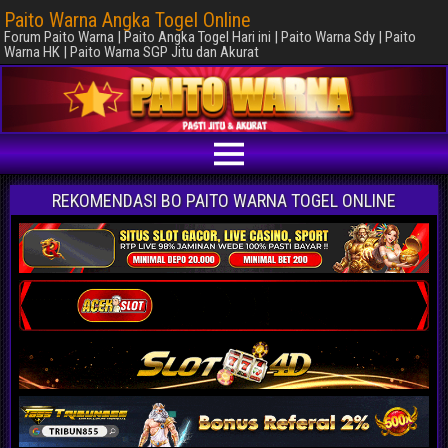
Paito Warna Angka Togel Online
Forum Paito Warna | Paito Angka Togel Hari ini | Paito Warna Sdy | Paito
Warna HK | Paito Warna SGP Jitu dan Akurat
REKOMENDASI BO PAITO WARNA TOGEL ONLINE