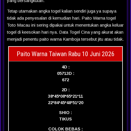
yang bersangkutan.
Tetap utamakan angka togel kalian sendiri juga ya supaya
tidak ada penyesalan di kemudian hari. Paito Warna togel
Toto Macau ini sering dipakai untuk menentukan angka keluar
togel di keesokan hari nya. Data Togel Cina yang akurat akan
menjadi penentu paito warna Kamboja tersebut jitu atau tidak.
Paito Warna Taiwan Rabu 10 Juni 2026
4D :
0571
3D :
672
2D :
38*45*08*65*21*11
22*84*45*48*51*20
SHIO :
TIKUS
COLOK BEBAS :