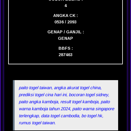
4
ANGKA CK :
0536 / 2093
GENAP / GANJIL :
GENAP
BBFS :
287463
paito togel taiwan, angka akurat togel china,
prediksi togel cina hari ini, bocoran togel sidney,
paito angka kamboja, result togel kamboja, paito
warna kamboja tahun 2024, paito warna singapore
terlengkap, data togel cambodia, bo togel hk,
rumus togel taiwan.