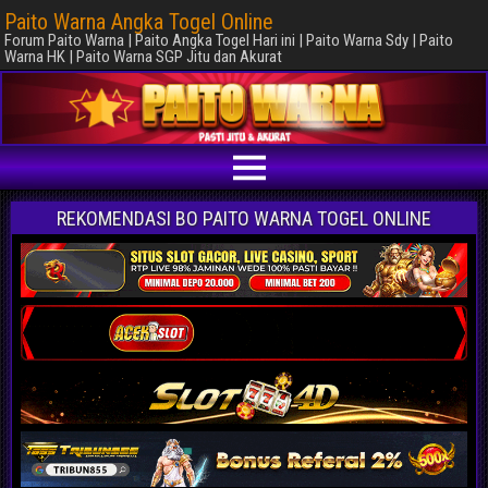
Paito Warna Angka Togel Online
Forum Paito Warna | Paito Angka Togel Hari ini | Paito Warna Sdy | Paito
Warna HK | Paito Warna SGP Jitu dan Akurat
REKOMENDASI BO PAITO WARNA TOGEL ONLINE