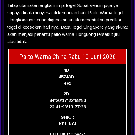
Tetap utamakan angka mimpi togel Sobat sendiri juga ya
supaya tidak menyesal di kemudian hari. Paito Warna togel
Hongkong ini sering digunakan untuk menentukan prediksi
togel di keesokan hari nya. Data Togel Singapore yang akurat
akan menjadi penentu paito warna Hongkong tersebut jitu
atau tidak.
Paito Warna China Rabu 10 Juni 2026
4D :
4574
3D :
495
2D :
84*20*17*22*98*80
22*41*93*13*77*36
SHIO :
KELINCI
COLOK BEBAS :