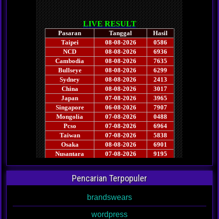
Pencarian Terpopuler
brandswears
wordpress