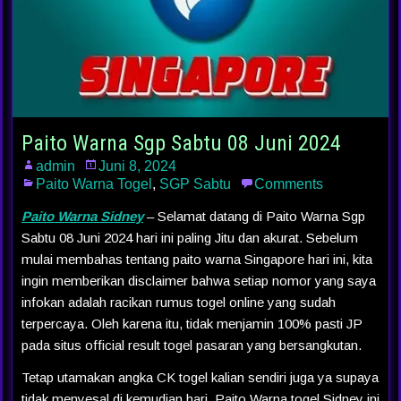
Paito Warna Sgp Sabtu 08 Juni 2024
admin
Juni 8, 2024
Paito Warna Togel
,
SGP Sabtu
Comments
Paito Warna Sidney
– Selamat datang di Paito Warna Sgp
Sabtu 08 Juni 2024 hari ini paling Jitu dan akurat. Sebelum
mulai membahas tentang paito warna Singapore hari ini, kita
ingin memberikan disclaimer bahwa setiap nomor yang saya
infokan adalah racikan rumus togel online yang sudah
terpercaya. Oleh karena itu, tidak menjamin 100% pasti JP
pada situs official result togel pasaran yang bersangkutan.
Tetap utamakan angka CK togel kalian sendiri juga ya supaya
tidak menyesal di kemudian hari. Paito Warna togel Sidney ini