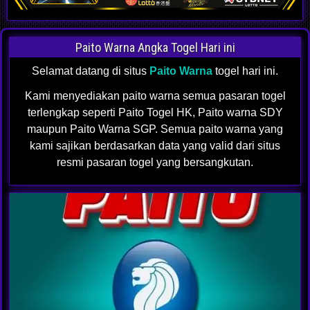
Paito Warna Angka Togel Hari ini
Selamat datang di situs
Paito Warna
togel hari ini.
Kami menyediakan paito warna semua pasaran togel
terlengkap seperti Paito Togel HK, Paito warna SDY
maupun Paito Warna SGP. Semua paito warna yang
kami sajikan berdasarkan data yang valid dari situs
resmi pasaran togel yang bersangkutan.