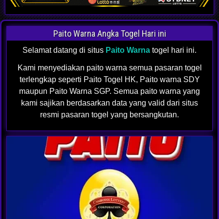
Paito Warna Angka Togel Hari ini
Selamat datang di situs
Paito Warna
togel hari ini.
Kami menyediakan paito warna semua pasaran togel
terlengkap seperti Paito Togel HK, Paito warna SDY
maupun Paito Warna SGP. Semua paito warna yang
kami sajikan berdasarkan data yang valid dari situs
resmi pasaran togel yang bersangkutan.