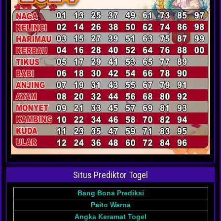
Situs Prediktor Togel
Bang Bona Prediksi
Paito Warna
Angka Keramat Togel