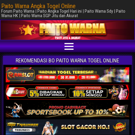
Paito Warna Angka Togel Online
Forum Paito Warna | Paito Angka Togel Hari ini | Paito Warna Sdy | Paito
Warna HK | Paito Warna SGP Jitu dan Akurat
REKOMENDASI BO PAITO WARNA TOGEL ONLINE