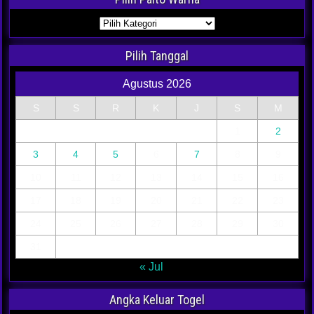
Pilih Tanggal
Agustus 2026
S
S
R
K
J
S
M
1
2
3
4
5
6
7
8
9
10
11
12
13
14
15
16
17
18
19
20
21
22
23
24
25
26
27
28
29
30
31
« Jul
Angka Keluar Togel