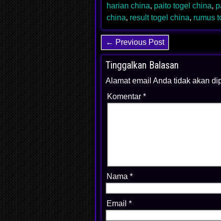
harian china
,
paito togel china
,
p
china
,
result togel china
,
rumus t
← Previous Post
Tinggalkan Balasan
Alamat email Anda tidak akan di
Komentar
*
Nama
*
Email
*