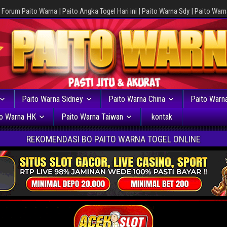
Forum Paito Warna | Paito Angka Togel Hari ini | Paito Warna Sdy | Paito War
Paito Warna Sidney
Paito Warna China
Paito Warn
to Warna HK
Paito Warna Taiwan
kontak
REKOMENDASI BO PAITO WARNA TOGEL ONLINE