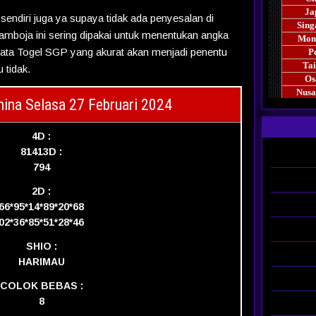
sendiri juga ya supaya tidak ada penyesalan di
amboja ini sering dipakai untuk menentukan angka
 Data Togel SGP yang akurat akan menjadi penentu
 tidak.
hina Selasa 27 Februari 2024
4D :
8141
3D :
794
2D :
66*95*14*89*20*68
02*36*85*51*28*46
SHIO :
HARIMAU
COLOK BEBAS :
8