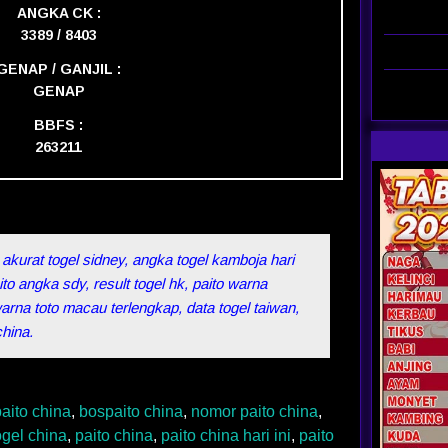
ANGKA CK :
3389 / 8403
GENAP / GANJIL :
GENAP
BBFS :
263211
 akurat togel sidney, angka togel kamboja hari
aito angka sdy, result togel hk, paito warna
arna toto macau terlengkap, data togel taiwan,
china.
aito china
,
bospaito china
,
nomor paito china
,
ogel china
,
paito china
,
paito china hari ini
,
paito