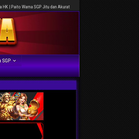
na HK | Paito Warna SGP Jitu dan Akurat
a SGP