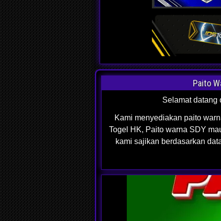
Paito W
Selamat datang d
Kami menyediakan paito warna
Togel HK, Paito warna SDY ma
kami sajikan berdasarkan data