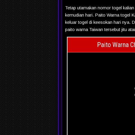
Tetap utamakan nomor togel kalian 
kemudian hari. Paito Warna togel K
keluar togel di keesokan hari nya.
paito warna Taiwan tersebut jitu atau
Paito Warna C