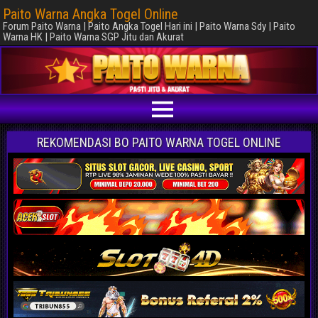
Paito Warna Angka Togel Online
Forum Paito Warna | Paito Angka Togel Hari ini | Paito Warna Sdy | Paito
Warna HK | Paito Warna SGP Jitu dan Akurat
REKOMENDASI BO PAITO WARNA TOGEL ONLINE