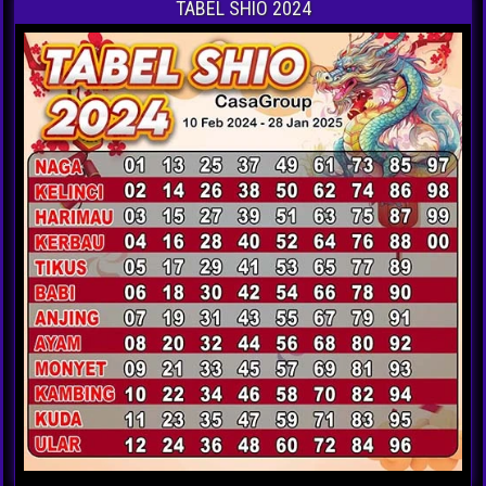
TABEL SHIO 2024