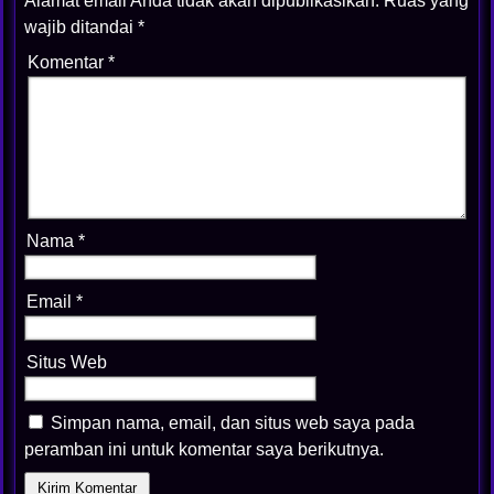
Alamat email Anda tidak akan dipublikasikan.
Ruas yang
wajib ditandai
*
Komentar
*
Nama
*
Email
*
Situs Web
Simpan nama, email, dan situs web saya pada
peramban ini untuk komentar saya berikutnya.