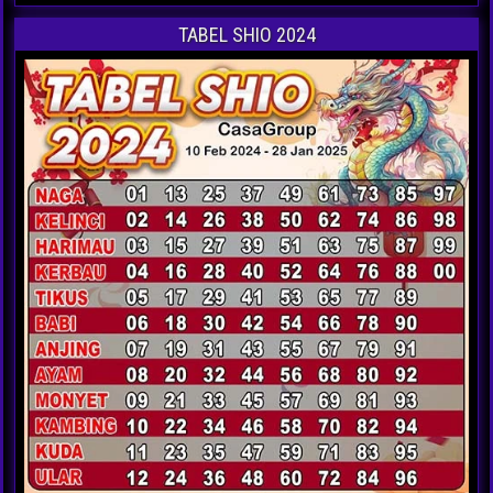
TABEL SHIO 2024