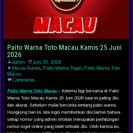
Paito Warna Toto Macau Kamis 25 Juni
2026
admin
Juni 25, 2026
Macau Kamis
,
Paito Warna Togel
,
Paito Warna Toto
Macau
Comments
Paito Warna Toto Macau
– Ketemu lagi bersama di Paito
Warna Toto Macau Kamis 25 Juni 2026 saat ini paling Jitu
dan akurat. Sebelum mulai bercerita tentang paito warna
Hongkong hari ini, kita ingin memberikan disclaimer bahwa
setiap nomor yang admin infokan merupakan perhitungan
rumus togel online yang telah terbukti Jitu. Oleh karena itu,