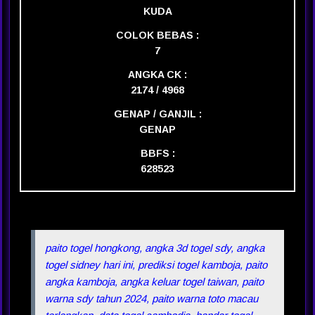
KUDA
COLOK BEBAS :
7
ANGKA CK :
2174 / 4968
GENAP / GANJIL :
GENAP
BBFS :
628523
paito togel hongkong, angka 3d togel sdy, angka
togel sidney hari ini, prediksi togel kamboja, paito
angka kamboja, angka keluar togel taiwan, paito
warna sdy tahun 2024, paito warna toto macau