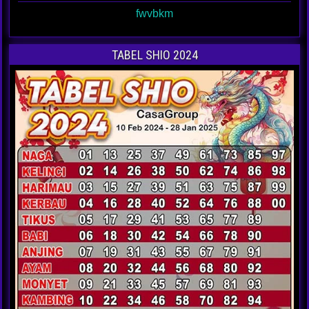
fwvbkm
TABEL SHIO 2024