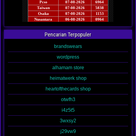
Pencarian Terpopuler
brandswears
wordpress
alhamam store
heimatwerk shop
heartofthecards shop
otwfh3
i4z5t5
3wxsy2
j29vw9