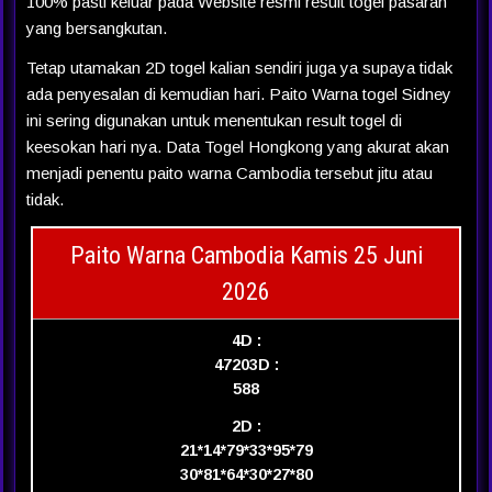
100% pasti keluar pada Website resmi result togel pasaran
yang bersangkutan.
Tetap utamakan 2D togel kalian sendiri juga ya supaya tidak
ada penyesalan di kemudian hari. Paito Warna togel Sidney
ini sering digunakan untuk menentukan result togel di
keesokan hari nya. Data Togel Hongkong yang akurat akan
menjadi penentu paito warna Cambodia tersebut jitu atau
tidak.
Paito Warna Cambodia Kamis 25 Juni
2026
4D :
4720
3D :
588
2D :
21*14*79*33*95*79
30*81*64*30*27*80