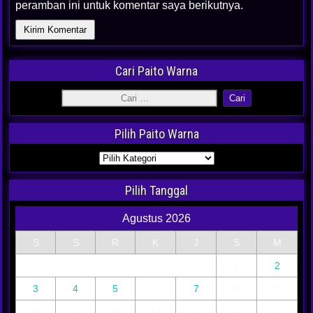
peramban ini untuk komentar saya berikutnya.
Cari Paito Warna
Pilih Paito Warna
Pilih Tanggal
Agustus 2026
S
S
R
K
J
S
M
1
2
3
4
5
6
7
8
9
10
11
12
13
14
15
16