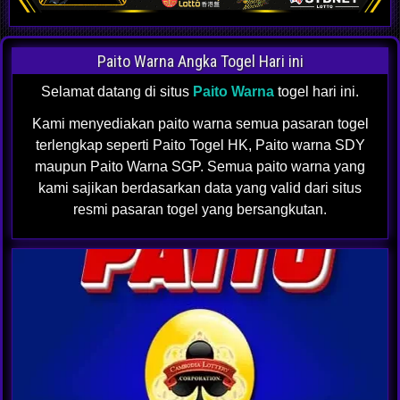
Paito Warna Angka Togel Hari ini
Selamat datang di situs
Paito Warna
togel hari ini.
Kami menyediakan paito warna semua pasaran togel
terlengkap seperti Paito Togel HK, Paito warna SDY
maupun Paito Warna SGP. Semua paito warna yang
kami sajikan berdasarkan data yang valid dari situs
resmi pasaran togel yang bersangkutan.