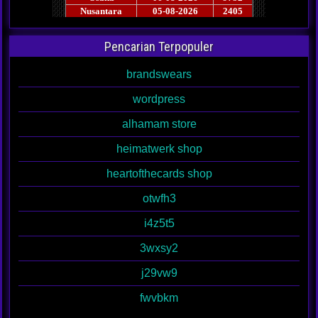
Pencarian Terpopuler
brandswears
wordpress
alhamam store
heimatwerk shop
heartofthecards shop
otwfh3
i4z5t5
3wxsy2
j29vw9
fwvbkm