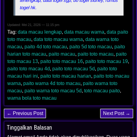
terlengkap, data togel sgp, bo togel sidney, rumus
togel hk.
Updated: Mei 21, 2026 — 11:15 pm
Tag:
data macau lengkap
,
data macau warna
,
data paito
toto macau
,
data toto macau warna
,
data warna toto
macau
,
paito 4d toto macau
,
paito 5d toto macau
,
paito
harian toto macau
,
paito macau
,
paito toto macau
,
paito
toto macau 13
,
paito toto macau 16
,
paito toto macau 19
,
paito toto macau 4d
,
paito toto macau 5d
,
paito toto
macau hari ini
,
paito toto macau harian
,
paito toto macau
warna
,
paito warna 4d toto macau
,
paito warna toto
macau
,
paito warna toto macau 5d
,
toto macau paito
,
warna bola toto macau
← Previous Post
Next Post →
Tinggalkan Balasan