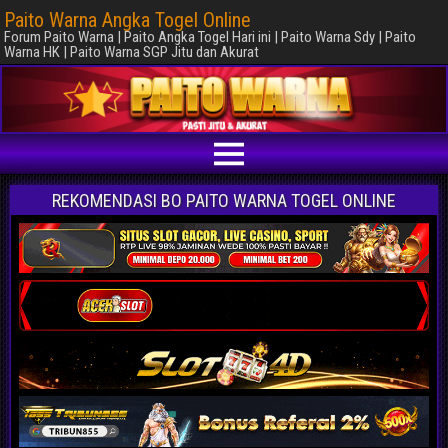
Paito Warna Angka Togel Online
Forum Paito Warna | Paito Angka Togel Hari ini | Paito Warna Sdy | Paito
Warna HK | Paito Warna SGP Jitu dan Akurat
REKOMENDASI BO PAITO WARNA TOGEL ONLINE