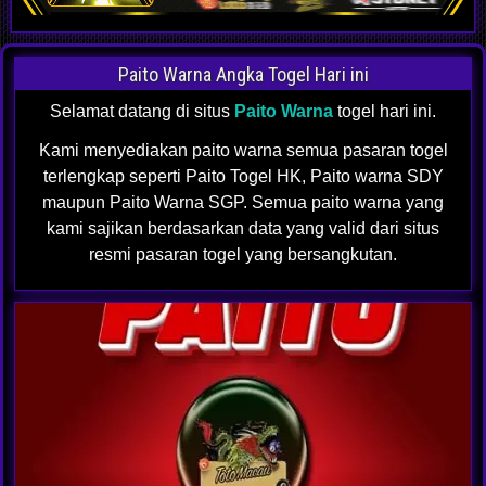
Paito Warna Angka Togel Hari ini
Selamat datang di situs
Paito Warna
togel hari ini.
Kami menyediakan paito warna semua pasaran togel
terlengkap seperti Paito Togel HK, Paito warna SDY
maupun Paito Warna SGP. Semua paito warna yang
kami sajikan berdasarkan data yang valid dari situs
resmi pasaran togel yang bersangkutan.