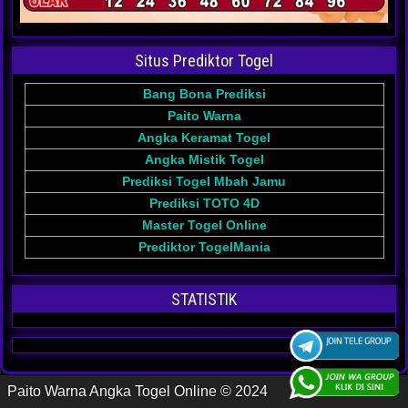
Situs Prediktor Togel
Bang Bona Prediksi
Paito Warna
Angka Keramat Togel
Angka Mistik Togel
Prediksi Togel Mbah Jamu
Prediksi TOTO 4D
Master Togel Online
Prediktor TogelMania
STATISTIK
Paito Warna Angka Togel Online © 2024