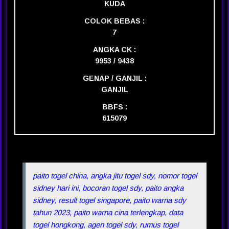
KUDA
COLOK BEBAS :
7
ANGKA CK :
9953 / 9438
GENAP / GANJIL :
GANJIL
BBFS :
615079
paito togel china, angka jitu togel sdy, nomor togel
sidney hari ini, bocoran togel sdy, paito angka
sidney, result togel singapore, paito warna sdy
tahun 2023, paito warna cina terlengkap, data
togel hongkong, agen togel sdy, rumus togel