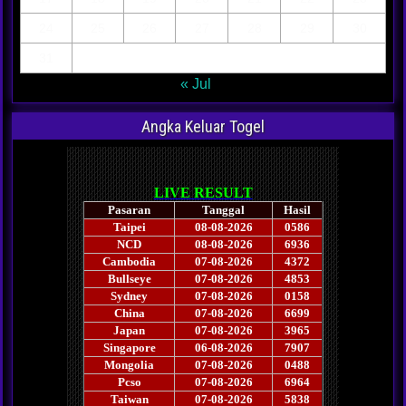
24
25
26
27
28
29
30
31
« Jul
Angka Keluar Togel