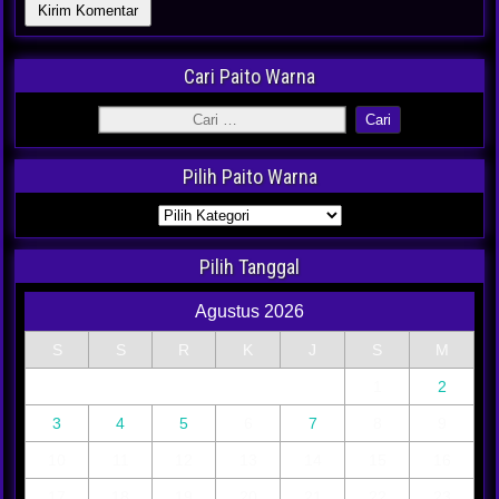
Cari Paito Warna
Pilih Paito Warna
Pilih Tanggal
Agustus 2026
S
S
R
K
J
S
M
1
2
3
4
5
6
7
8
9
10
11
12
13
14
15
16
17
18
19
20
21
22
23