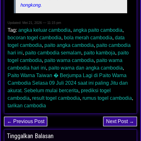
hongkong.
Updated: Mei 21, 2026 — 11:15 pm
Tag:
angka keluar cambodia
,
angka paito cambodia
,
bocoran togel cambodia
,
bola merah cambodia
,
data
togel cambodia
,
paito angka cambodia
,
paito cambodia
hari ini
,
paito cambodia semalam
,
paito kamboja
,
paito
togel cambodia
,
paito warna cambodia
,
paito warna
cambodia hari ini
,
paito warna dan angka cambodia
,
Paito Warna Taiwan � Berjumpa Lagi di Paito Warna
Cambodia Selasa 09 Juli 2024 saat ini paling Jitu dan
akurat. Sebelum mulai bercerita
,
prediksi togel
cambodia
,
result togel cambodia
,
rumus togel cambodia
,
tarikan cambodia
← Previous Post
Next Post →
Tinggalkan Balasan