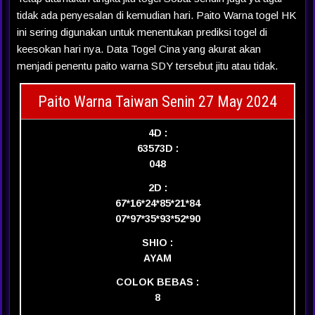
tidak ada penyesalan di kemudian hari. Paito Warna togel HK
ini sering digunakan untuk menentukan prediksi togel di
keesokan hari nya. Data Togel Cina yang akurat akan
menjadi penentu paito warna SDY tersebut jitu atau tidak.
Paito Warna Taiwan Senin 27 May 2024
4D :
6357
3D :
048
2D :
67*16*24*85*21*84
07*97*35*93*52*90
SHIO :
AYAM
COLOK BEBAS :
8