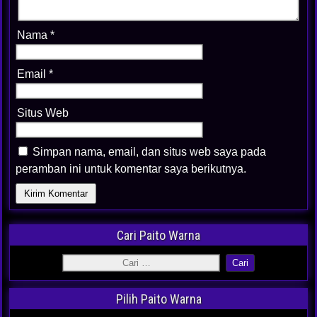
Nama
*
Email
*
Situs Web
Simpan nama, email, dan situs web saya pada
peramban ini untuk komentar saya berikutnya.
Cari Paito Warna
Pilih Paito Warna