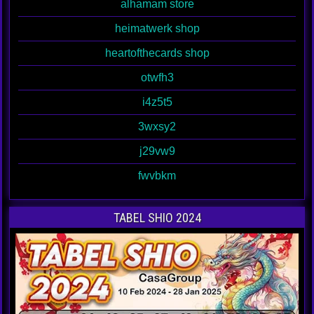
alhamam store
heimatwerk shop
heartofthecards shop
otwfh3
i4z5t5
3wxsy2
j29vw9
fwvbkm
TABEL SHIO 2024