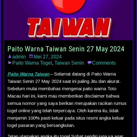
Paito Warna Taiwan Senin 27 May 2024
admin
Mei 27, 2024
Paito Warna Togel
,
Taiwan Senin
Comments
Paito Warna Taiwan
– Selamat datang di Paito Warna
Taiwan Senin 27 May 2024 saat ini paling Jitu dan akurat.
Sebelum mulai membahas mengenai paito warna Toto
Macau hari ini, kami mau memberikan disclaimer bahwa
semua nomor yang saya berikan merupakan racikan rumus
togel online yang telah terpercaya. Oleh karena itu, tidak
menjamin 100% pasti keluar pada situs resmi angka keluar
togel pasaran yang bersangkutan.
Tetap utamakan angka jitu togel Sobat sendiri juga ya agar