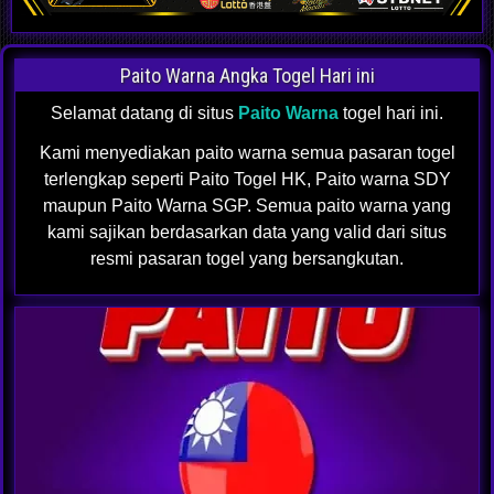
Paito Warna Angka Togel Hari ini
Selamat datang di situs
Paito Warna
togel hari ini.
Kami menyediakan paito warna semua pasaran togel
terlengkap seperti Paito Togel HK, Paito warna SDY
maupun Paito Warna SGP. Semua paito warna yang
kami sajikan berdasarkan data yang valid dari situs
resmi pasaran togel yang bersangkutan.