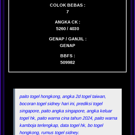
COLOK BEBAS :
7
ANGKA CK :
5260 / 4030
GENAP / GANJIL :
GENAP
BBFS :
509982
paito togel hongkong, angka 2d togel taiwan,
bocoran togel sidney hari ini, prediksi togel
singapore, paito angka singapore, angka keluar
togel hk, paito warna cina tahun 2024, paito warna
kamboja terlengkap, data togel hk, bo togel
hongkong, rumus togel sidney.