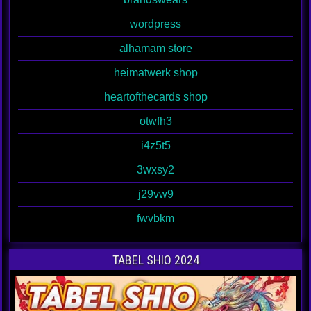
wordpress
alhamam store
heimatwerk shop
heartofthecards shop
otwfh3
i4z5t5
3wxsy2
j29vw9
fwvbkm
TABEL SHIO 2024