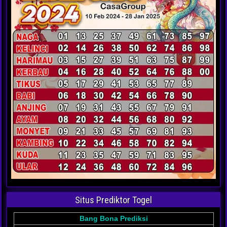
Situs Prediktor Togel
Bang Bona Prediksi