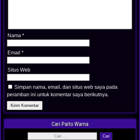
Nama
*
Email
*
Situs Web
Simpan nama, email, dan situs web saya pada
peramban ini untuk komentar saya berikutnya.
Cari Paito Warna