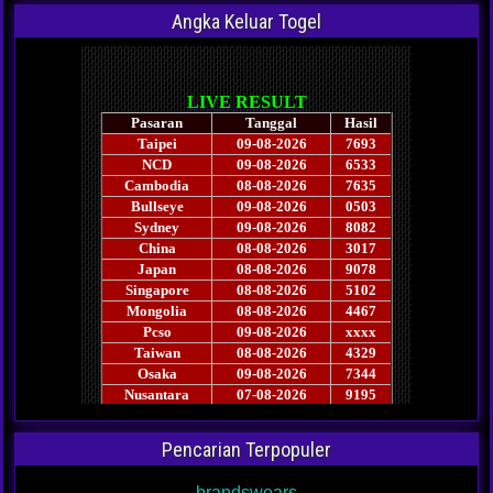
Angka Keluar Togel
Pencarian Terpopuler
brandswears