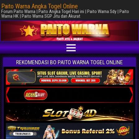
Paito Warna Angka Togel Online
Forum Paito Warna | Paito Angka Togel Hari ini | Paito Warna Sdy | Paito
Warna HK | Paito Warna SGP Jitu dan Akurat
REKOMENDASI BO PAITO WARNA TOGEL ONLINE