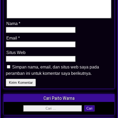
Nama
*
Email
*
Situs Web
Simpan nama, email, dan situs web saya pada
peramban ini untuk komentar saya berikutnya.
Cari Paito Warna