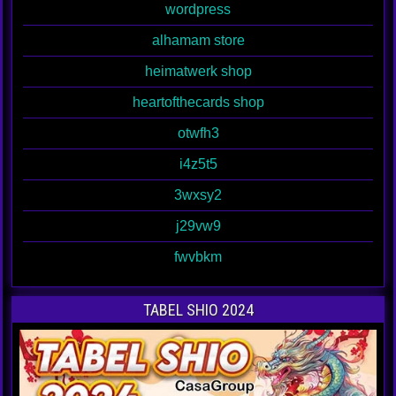
wordpress
alhamam store
heimatwerk shop
heartofthecards shop
otwfh3
i4z5t5
3wxsy2
j29vw9
fwvbkm
TABEL SHIO 2024