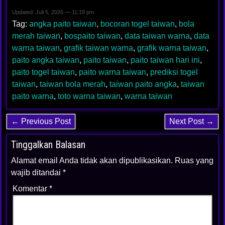
Updated: Juli 5, 2026 — 11:19 pm
Tag:
angka paito taiwan
,
bocoran togel taiwan
,
bola
merah taiwan
,
bospaito taiwan
,
data taiwan warna
,
data
warna taiwan
,
grafik taiwan warna
,
grafik warna taiwan
,
paito angka taiwan
,
paito taiwan
,
paito taiwan hari ini
,
paito togel taiwan
,
paito warna taiwan
,
prediksi togel
taiwan
,
taiwan bola merah
,
taiwan paito angka
,
taiwan
paito warna
,
toto warna taiwan
,
warna taiwan
← Previous Post
Next Post →
Tinggalkan Balasan
Alamat email Anda tidak akan dipublikasikan.
Ruas yang
wajib ditandai
*
Komentar
*