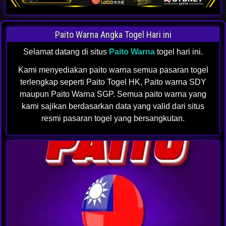
Paito Warna Angka Togel Hari ini
Selamat datang di situs
Paito Warna
togel hari ini.
Kami menyediakan paito warna semua pasaran togel
terlengkap seperti Paito Togel HK, Paito warna SDY
maupun Paito Warna SGP. Semua paito warna yang
kami sajikan berdasarkan data yang valid dari situs
resmi pasaran togel yang bersangkutan.