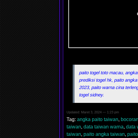
paito togel toto macau, angka 
prediksi togel hk, paito angka
2023, paito warna cina terlen
togel sidney.
Updated: Maret 3, 2024 — 1:23 pm
Tag:
angka paito taiwan
,
bocoran
taiwan
,
data taiwan warna
,
data 
taiwan
,
paito angka taiwan
,
pait