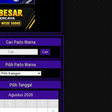
Cari Paito Warna
Pilih Paito Warna
Pilih Tanggal
Agustus 2026
S
R
K
J
S
M
1
2