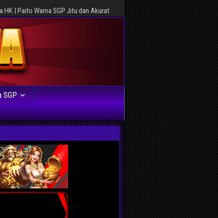
na HK | Paito Warna SGP Jitu dan Akurat
a SGP