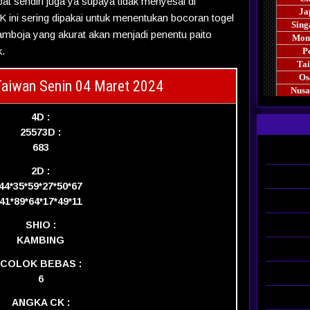
at sendiri juga ya supaya tidak menyesal di
K ini sering dipakai untuk menentukan bocoran togel
amboja yang akurat akan menjadi penentu paito
k.
Taiwan Senin 04 Maret 2024
4D :
2557
3D :
683
2D :
44*35*59*27*50*67
41*89*64*17*49*11
SHIO :
KAMBING
COLOK BEBAS :
6
ANGKA CK :