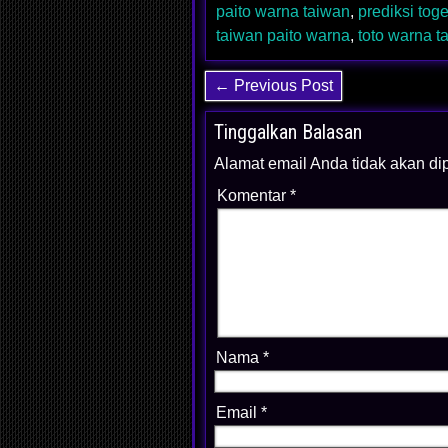
paito warna taiwan
,
prediksi tog
taiwan paito warna
,
toto warna t
← Previous Post
Tinggalkan Balasan
Alamat email Anda tidak akan di
Komentar
*
Nama
*
Email
*