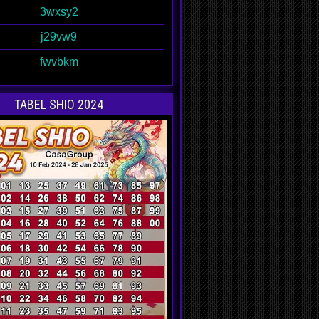
3wxsy2
j29vw9
fwvbkm
TABEL SHIO 2024