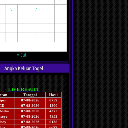
4
5
6
7
8
9
1
12
13
14
15
16
8
19
20
21
22
23
5
26
27
28
29
30
« Jul
Angka Keluar Togel