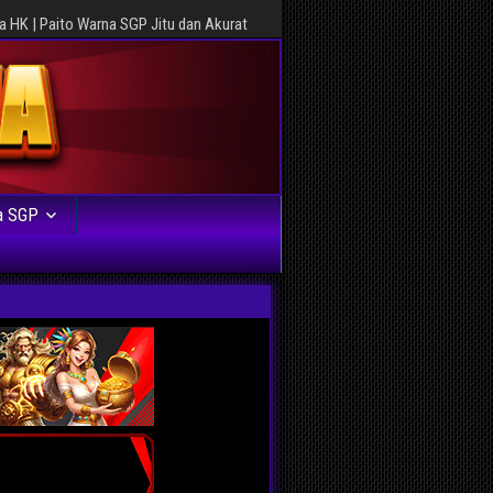
na HK | Paito Warna SGP Jitu dan Akurat
a SGP