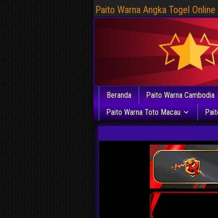
Paito Warna Angka Togel Online
Beranda
Paito Warna Cambodia
Paito Warna Toto Macau
Pai