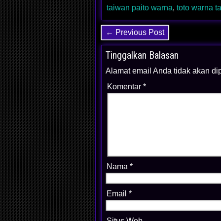
taiwan paito warna
,
toto warna t
← Previous Post
Tinggalkan Balasan
Alamat email Anda tidak akan di
Komentar
*
Nama
*
Email
*
Situs Web