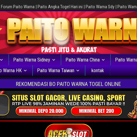
Forum Paito Warna | Paito Angka Togel Hari ini | Paito Warna Sdy | Paito War
Paito Warna Sidney
Paito Warna China
Paito Warn
to Warna HK
Paito Warna Taiwan
kontak
REKOMENDASI BO PAITO WARNA TOGEL ONLINE