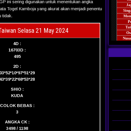
SGP ini sering digunakan untuk menentukan angka
 Data Togel Kamboja yang akurat akan menjadi penentu
 tidak.
Taiwan Selasa 21 May 2024
4D :
1670
3D :
495
2D :
03*52*10*97*51*29
43*39*22*68*53*28
SHIO :
KUDA
COLOK BEBAS :
3
ANGKA CK :
3498 / 1198