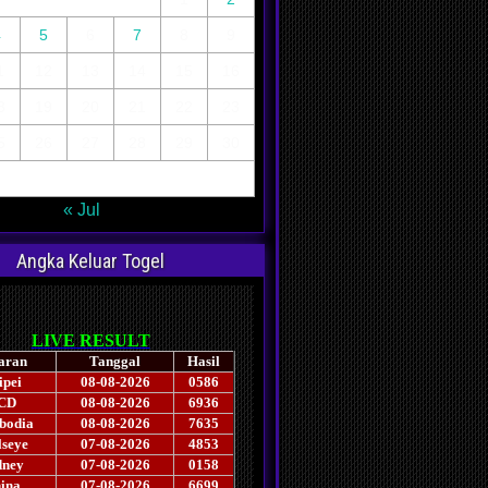
4
5
6
7
8
9
1
12
13
14
15
16
8
19
20
21
22
23
5
26
27
28
29
30
« Jul
Angka Keluar Togel