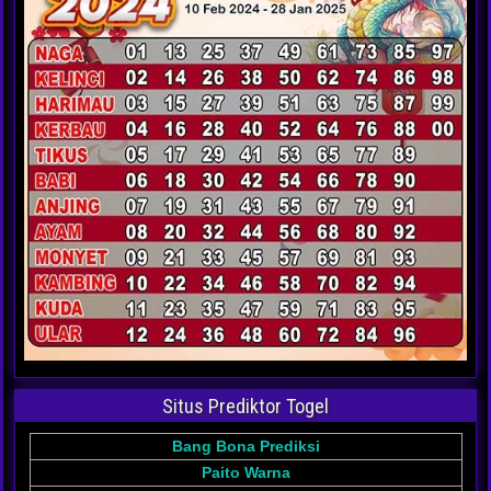
Situs Prediktor Togel
Bang Bona Prediksi
Paito Warna