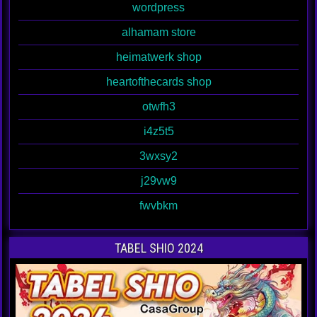
wordpress
alhamam store
heimatwerk shop
heartofthecards shop
otwfh3
i4z5t5
3wxsy2
j29vw9
fwvbkm
TABEL SHIO 2024