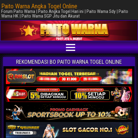
Paito Warna Angka Togel Online
Forum Paito Warna | Paito Angka Togel Hari ini | Paito Warna Sdy | Paito
Warna HK | Paito Warna SGP Jitu dan Akurat
REKOMENDASI BO PAITO WARNA TOGEL ONLINE