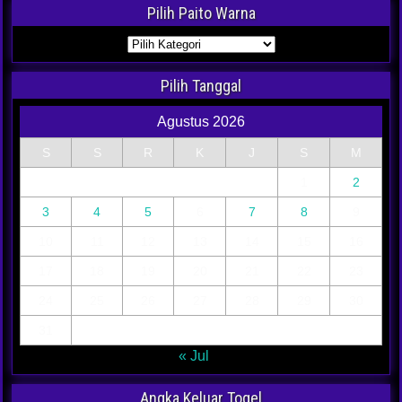
Pilih Paito Warna
Pilih Tanggal
Agustus 2026
S
S
R
K
J
S
M
1
2
3
4
5
6
7
8
9
10
11
12
13
14
15
16
17
18
19
20
21
22
23
24
25
26
27
28
29
30
31
« Jul
Angka Keluar Togel