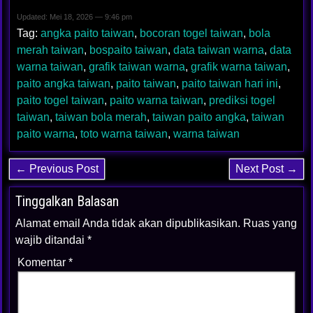
Updated: Mei 18, 2026 — 9:46 pm
Tag:
angka paito taiwan
,
bocoran togel taiwan
,
bola
merah taiwan
,
bospaito taiwan
,
data taiwan warna
,
data
warna taiwan
,
grafik taiwan warna
,
grafik warna taiwan
,
paito angka taiwan
,
paito taiwan
,
paito taiwan hari ini
,
paito togel taiwan
,
paito warna taiwan
,
prediksi togel
taiwan
,
taiwan bola merah
,
taiwan paito angka
,
taiwan
paito warna
,
toto warna taiwan
,
warna taiwan
← Previous Post
Next Post →
Tinggalkan Balasan
Alamat email Anda tidak akan dipublikasikan.
Ruas yang
wajib ditandai
*
Komentar
*