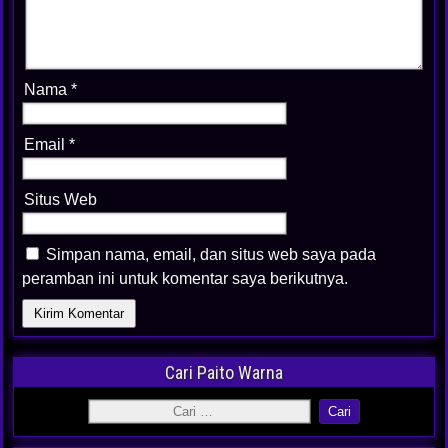
Nama
*
Email
*
Situs Web
Simpan nama, email, dan situs web saya pada
peramban ini untuk komentar saya berikutnya.
Cari Paito Warna