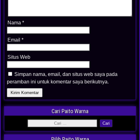
Nama
*
Email
*
Situs Web
Simpan nama, email, dan situs web saya pada
peramban ini untuk komentar saya berikutnya.
Cari Paito Warna
Pilih Paito Warna