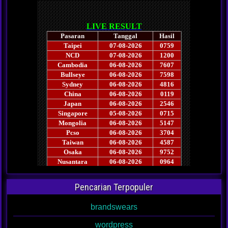
Pencarian Terpopuler
brandswears
wordpress