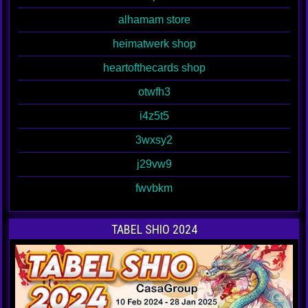
alhamam store
heimatwerk shop
heartofthecards shop
otwfh3
i4z5t5
3wxsy2
j29vw9
fwvbkm
TABEL SHIO 2024