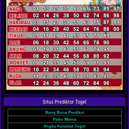
Situs Prediktor Togel
Bang Bona Prediksi
Paito Warna
Angka Keramat Togel