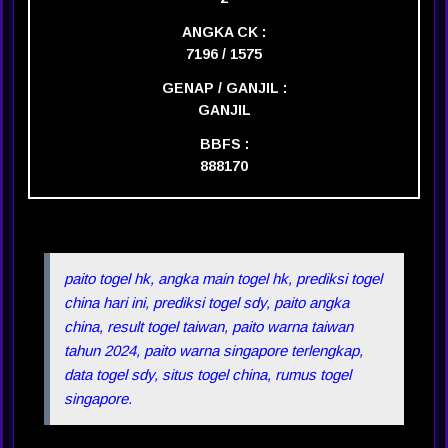
ANGKA CK :
7196 / 1575
GENAP / GANJIL :
GANJIL
BBFS :
888170
paito togel hk, angka main togel hk, prediksi togel
china hari ini, prediksi togel sdy, paito angka
china, result togel taiwan, paito warna taiwan
tahun 2024, paito warna singapore terlengkap,
data togel sdy, situs togel china, rumus togel
singapore.