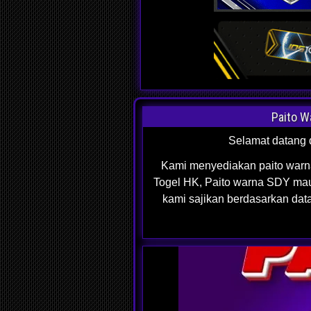
Paito W
Selamat datang d
Kami menyediakan paito warna
Togel HK, Paito warna SDY ma
kami sajikan berdasarkan data