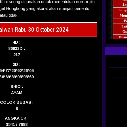
K ini sering digunakan untuk menentukan nomor jitu
Togel Hongkong yang akurat akan menjadi penentu
atau tidak.
aiwan Rabu 30 Oktober 2024
4D :
8693
3D :
217
2D :
54*77*20*62*26*05
36*69*89*08*98*69
SHIO :
AYAM
COLOK BEBAS :
8
ANGKA CK :
3541 / 7688