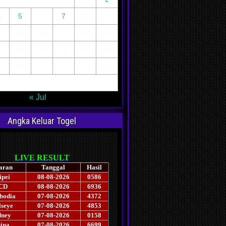
4
5
6
7
8
9
1
12
13
14
15
16
8
19
20
21
22
23
5
26
27
28
29
30
« Jul
Angka Keluar Togel