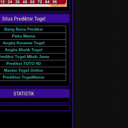
Situs Prediktor Togel
Bang Bona Prediksi
Paito Warna
Angka Keramat Togel
Angka Mistik Togel
Prediksi Togel Mbah Jamu
Prediksi TOTO 4D
Master Togel Online
Prediktor TogelMania
STATISTIK