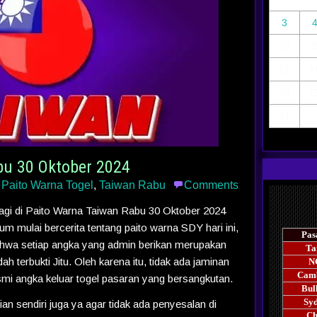
3
10
1
17
1
24
2
31
bu 30 Oktober 2024
Paito Warna Togel
,
Taiwan Rabu
Comments
gi di Paito Warna Taiwan Rabu 30 Oktober 2024
elum mulai bercerita tentang paito warna SDY hari ini,
ahwa setiap angka yang admin berikan merupakan
h terbukti Jitu. Oleh karena itu, tidak ada jaminan
smi angka keluar togel pasaran yang bersangkutan.
ian sendiri juga ya agar tidak ada penyesalan di