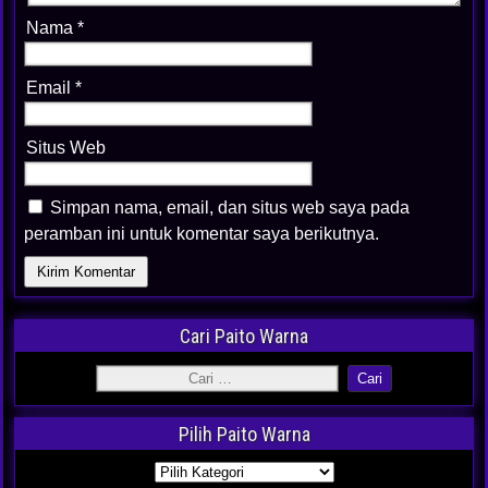
Nama
*
Email
*
Situs Web
Simpan nama, email, dan situs web saya pada
peramban ini untuk komentar saya berikutnya.
Cari Paito Warna
Pilih Paito Warna