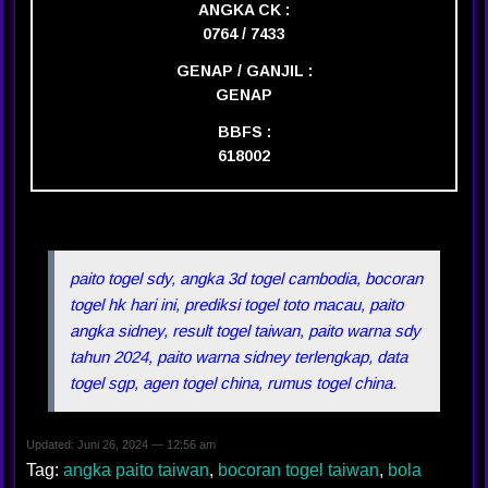
ANGKA CK :
0764 / 7433
GENAP / GANJIL :
GENAP
BBFS :
618002
paito togel sdy, angka 3d togel cambodia, bocoran
togel hk hari ini, prediksi togel toto macau, paito
angka sidney, result togel taiwan, paito warna sdy
tahun 2024, paito warna sidney terlengkap, data
togel sgp, agen togel china, rumus togel china.
Updated: Juni 26, 2024 — 12:56 am
Tag:
angka paito taiwan
,
bocoran togel taiwan
,
bola