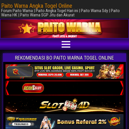
Paito Warna Angka Togel Online
Forum Paito Warna | Paito Angka Togel Hari ini | Paito Warna Sdy | Paito
Warna HK | Paito Warna SGP Jitu dan Akurat
REKOMENDASI BO PAITO WARNA TOGEL ONLINE